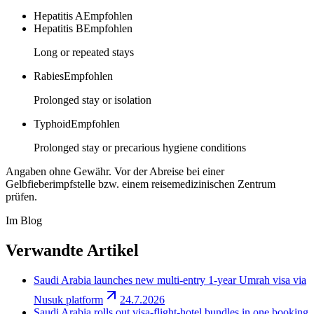
Hepatitis A
Empfohlen
Hepatitis B
Empfohlen
Long or repeated stays
Rabies
Empfohlen
Prolonged stay or isolation
Typhoid
Empfohlen
Prolonged stay or precarious hygiene conditions
Angaben ohne Gewähr. Vor der Abreise bei einer
Gelbfieberimpfstelle bzw. einem reisemedizinischen Zentrum
prüfen.
Im Blog
Verwandte Artikel
Saudi Arabia launches new multi-entry 1-year Umrah visa via
Nusuk platform
24.7.2026
Saudi Arabia rolls out visa-flight-hotel bundles in one booking