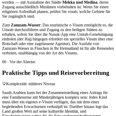
werden — mit Ausnahme der Städte
Mekka und Medina
, deren
Zugang ausschließlich Muslimen vorbehalten ist. Wenn Sie einen
religiösen Aufenthalt planen, prüfen Sie vorab, welche Gebiete für
Sie zugänglich sind.
Zum
Zamzam-Wasser
: Das touristische e-Visum ermöglicht es, die
Umrah durchzuführen und Zugang zu den heiligen Stätten zu
erhalten, sofern Sie über die Nusuk-App eine Umrah-Genehmigung
einholen (der Hajj hingegen erfordert ein spezielles Visum über eine
Botschaft oder eine zugelassene Agentur). Die Ausfuhr von
Zamzam-Wasser in Flaschen in Ihr Heimatland ist für alle Reisenden
verboten, unabhängig von der Art des Visums.
06
·
Vor der Abreise
Praktische Tipps und Reisevorbereitung
💡
Komplexität: mittleres Niveau
Saudi-Arabien kann bei der Zusammenstellung eines Antrags für
eine Familienreise mit Minderjährigen komplex sein: Jedes Kind
muss über ein eigenes e-Visum verfügen, das mit dem eines
begleitenden Erwachsenen verknüpft ist. Darüber hinaus legt das
Land großen Wert auf seine kulturelle Identität, und
Einschränkungen gelten für die Einwanderungsbedingungen —