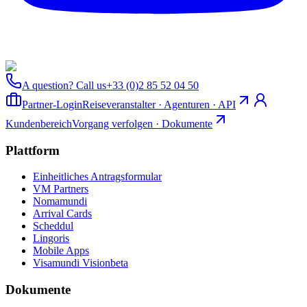
A question? Call us
+33 (0)2 85 52 04 50
Partner-Login
Reiseveranstalter · Agenturen · API
Kundenbereich
Vorgang verfolgen · Dokumente
Plattform
Einheitliches Antragsformular
VM Partners
Nomamundi
Arrival Cards
Scheddul
Lingoris
Mobile Apps
Visamundi Vision
beta
Dokumente