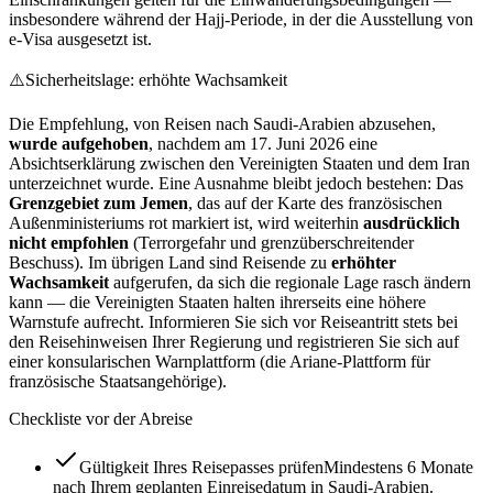
insbesondere während der Hajj-Periode, in der die Ausstellung von
e-Visa ausgesetzt ist.
⚠️
Sicherheitslage: erhöhte Wachsamkeit
Die Empfehlung, von Reisen nach Saudi-Arabien abzusehen,
wurde aufgehoben
, nachdem am 17. Juni 2026 eine
Absichtserklärung zwischen den Vereinigten Staaten und dem Iran
unterzeichnet wurde. Eine Ausnahme bleibt jedoch bestehen: Das
Grenzgebiet zum Jemen
, das auf der Karte des französischen
Außenministeriums rot markiert ist, wird weiterhin
ausdrücklich
nicht empfohlen
(Terrorgefahr und grenzüberschreitender
Beschuss). Im übrigen Land sind Reisende zu
erhöhter
Wachsamkeit
aufgerufen, da sich die regionale Lage rasch ändern
kann — die Vereinigten Staaten halten ihrerseits eine höhere
Warnstufe aufrecht. Informieren Sie sich vor Reiseantritt stets bei
den Reisehinweisen Ihrer Regierung und registrieren Sie sich auf
einer konsularischen Warnplattform (die Ariane-Plattform für
französische Staatsangehörige).
Checkliste vor der Abreise
Gültigkeit Ihres Reisepasses prüfen
Mindestens 6 Monate
nach Ihrem geplanten Einreisedatum in Saudi-Arabien.