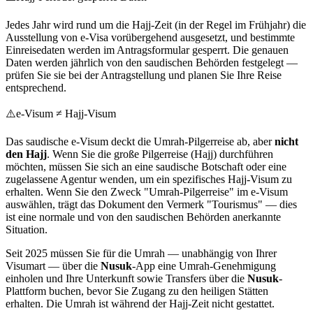
Jedes Jahr wird rund um die Hajj-Zeit (in der Regel im Frühjahr) die
Ausstellung von e-Visa vorübergehend ausgesetzt, und bestimmte
Einreisedaten werden im Antragsformular gesperrt. Die genauen
Daten werden jährlich von den saudischen Behörden festgelegt —
prüfen Sie sie bei der Antragstellung und planen Sie Ihre Reise
entsprechend.
⚠️
e-Visum ≠ Hajj-Visum
Das saudische e-Visum deckt die Umrah-Pilgerreise ab, aber
nicht
den Hajj
. Wenn Sie die große Pilgerreise (Hajj) durchführen
möchten, müssen Sie sich an eine saudische Botschaft oder eine
zugelassene Agentur wenden, um ein spezifisches Hajj-Visum zu
erhalten. Wenn Sie den Zweck "Umrah-Pilgerreise" im e-Visum
auswählen, trägt das Dokument den Vermerk "Tourismus" — dies
ist eine normale und von den saudischen Behörden anerkannte
Situation.
Seit 2025 müssen Sie für die Umrah — unabhängig von Ihrer
Visumart — über die
Nusuk
-App eine Umrah-Genehmigung
einholen und Ihre Unterkunft sowie Transfers über die
Nusuk
-
Plattform buchen, bevor Sie Zugang zu den heiligen Stätten
erhalten. Die Umrah ist während der Hajj-Zeit nicht gestattet.