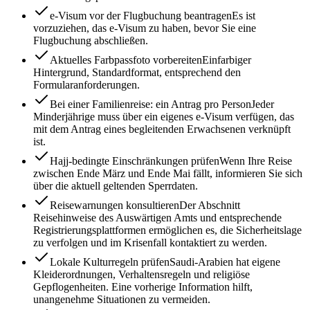
e-Visum vor der Flugbuchung beantragen
Es ist
vorzuziehen, das e-Visum zu haben, bevor Sie eine
Flugbuchung abschließen.
Aktuelles Farbpassfoto vorbereiten
Einfarbiger
Hintergrund, Standardformat, entsprechend den
Formularanforderungen.
Bei einer Familienreise: ein Antrag pro Person
Jeder
Minderjährige muss über ein eigenes e-Visum verfügen, das
mit dem Antrag eines begleitenden Erwachsenen verknüpft
ist.
Hajj-bedingte Einschränkungen prüfen
Wenn Ihre Reise
zwischen Ende März und Ende Mai fällt, informieren Sie sich
über die aktuell geltenden Sperrdaten.
Reisewarnungen konsultieren
Der Abschnitt
Reisehinweise des Auswärtigen Amts und entsprechende
Registrierungsplattformen ermöglichen es, die Sicherheitslage
zu verfolgen und im Krisenfall kontaktiert zu werden.
Lokale Kulturregeln prüfen
Saudi-Arabien hat eigene
Kleiderordnungen, Verhaltensregeln und religiöse
Gepflogenheiten. Eine vorherige Information hilft,
unangenehme Situationen zu vermeiden.