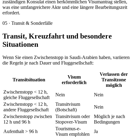
zuständigen Konsulat einen herkömmlichen Visumantrag stellen,
was eine umfangreichere Akte und eine längere Bearbeitungszeit
erfordert.
05
·
Transit & Sonderfälle
Transit, Kreuzfahrt und besondere
Situationen
Wenn Sie einen Zwischenstopp in Saudi-Arabien haben, variieren
die Regeln je nach Dauer und Fluggesellschaft:
Verlassen der
Visum
Transitsituation
Transitzone
erforderlich
möglich
Zwischenstopp < 12 h,
Nein
Nein
gleiche Fluggesellschaft
Zwischenstopp < 12 h,
Transitvisum
Nein
andere Fluggesellschaft
(Botschaft)
Zwischenstopp zwischen
Transitvisum oder
Möglich je nach
12 h und 96 h
Stopover-Visum
Bedingungen
Tourismus-e-
Aufenthalt > 96 h
Ja
Visum empfohlen