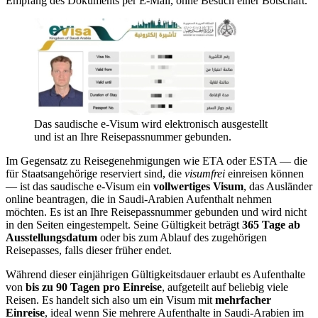
Empfang des Dokuments per E-Mail, ohne Besuch einer Botschaft.
Das saudische e-Visum wird elektronisch ausgestellt
und ist an Ihre Reisepassnummer gebunden.
Im Gegensatz zu Reisegenehmigungen wie ETA oder ESTA — die
für Staatsangehörige reserviert sind, die
visumfrei
einreisen können
— ist das saudische e-Visum ein
vollwertiges Visum
, das Ausländer
online beantragen, die in Saudi-Arabien Aufenthalt nehmen
möchten. Es ist an Ihre Reisepassnummer gebunden und wird nicht
in den Seiten eingestempelt. Seine Gültigkeit beträgt
365 Tage ab
Ausstellungsdatum
oder bis zum Ablauf des zugehörigen
Reisepasses, falls dieser früher endet.
Während dieser einjährigen Gültigkeitsdauer erlaubt es Aufenthalte
von
bis zu 90 Tagen pro Einreise
, aufgeteilt auf beliebig viele
Reisen. Es handelt sich also um ein Visum mit
mehrfacher
Einreise
, ideal wenn Sie mehrere Aufenthalte in Saudi-Arabien im