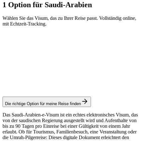
1 Option für Saudi-Arabien
Wählen Sie das Visum, das zu Ihrer Reise passt. Vollständig online,
mit Echtzeit-Tracking.
eVisa - Excluding Maghreb nationalities
Visamundi-Service: 49 € inkl. MwSt.
Konsulargebühr: ≈ 95 €
(
403 SAR
)
Elektronisches Visum
Die richtige Option für meine Reise finden
Das Saudi-Arabien-e-Visum ist ein echtes elektronisches Visum, das
von der saudischen Regierung ausgestellt wird und Aufenthalte von
bis zu 90 Tagen pro Einreise bei einer Gültigkeit von einem Jahr
erlaubt. Ob für Tourismus, Familienbesuch, eine Veranstaltung oder
die Umrah-Pilgerreise: Dieses digitale Dokument erleichtert den