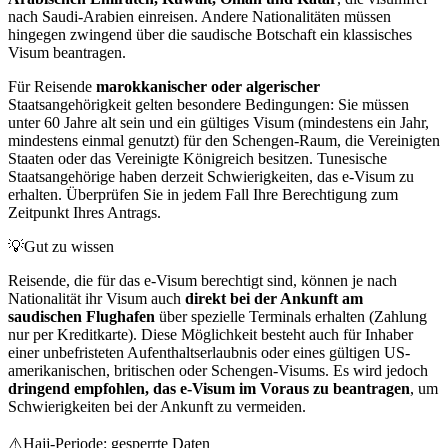
nach Saudi-Arabien einreisen. Andere Nationalitäten müssen
hingegen zwingend über die saudische Botschaft ein klassisches
Visum beantragen.
Für Reisende
marokkanischer oder algerischer
Staatsangehörigkeit gelten besondere Bedingungen: Sie müssen
unter 60 Jahre alt sein und ein gültiges Visum (mindestens ein Jahr,
mindestens einmal genutzt) für den Schengen-Raum, die Vereinigten
Staaten oder das Vereinigte Königreich besitzen. Tunesische
Staatsangehörige haben derzeit Schwierigkeiten, das e-Visum zu
erhalten. Überprüfen Sie in jedem Fall Ihre Berechtigung zum
Zeitpunkt Ihres Antrags.
💡
Gut zu wissen
Reisende, die für das e-Visum berechtigt sind, können je nach
Nationalität ihr Visum auch
direkt bei der Ankunft am
saudischen Flughafen
über spezielle Terminals erhalten (Zahlung
nur per Kreditkarte). Diese Möglichkeit besteht auch für Inhaber
einer unbefristeten Aufenthaltserlaubnis oder eines gültigen US-
amerikanischen, britischen oder Schengen-Visums. Es wird jedoch
dringend empfohlen, das e-Visum im Voraus zu beantragen
, um
Schwierigkeiten bei der Ankunft zu vermeiden.
⚠️
Hajj-Periode: gesperrte Daten