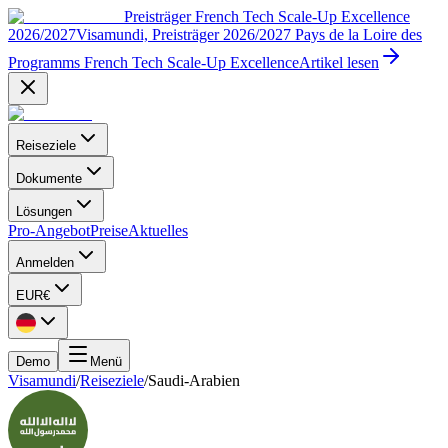
Preisträger French Tech Scale-Up Excellence
2026/2027
Visamundi, Preisträger 2026/2027 Pays de la Loire des
Programms French Tech Scale-Up Excellence
Artikel lesen
Reiseziele
Dokumente
Lösungen
Pro-Angebot
Preise
Aktuelles
Anmelden
EUR
€
Demo
Menü
Visamundi
/
Reiseziele
/
Saudi-Arabien