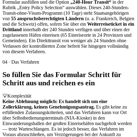
Formular ausfüllen und die Option
„240-Hour Transit“
in der
Rubrik „Entry Policy Selection“ auswählen. Dieses 240-Stunden-
Transit-ohne-Visum-Programm (10 Tage) steht Staatsangehörigen
von
55 anspruchsberechtigten Ländern
(u. a. Frankreich, Belgien
und die Schweiz) offen, sofern Sie über ein
Weiterreiseticket in ein
Drittland
innerhalb der 240 Stunden verfügen und über einen der
zugelassenen Häfen einreisen (65 Einreiseorte in 24 Provinzen und
Gemeinden). Ein Direkttransit von weniger als 24 Stunden ohne
Verlassen der kontrollierten Zone befreit Sie hingegen vollständig
von diesem Verfahren.
04
·
Das Verfahren
So füllen Sie das Formular Schritt für
Schritt aus und reichen es ein
💡
Komplexität
Keine Ablehnung möglich: Es handelt sich um eine
Zollerklärung, keinen Genehmigungsantrag.
Es gibt keine zu
erfüllenden Zulassungskriterien, und das Verfahren kann vor Ort
über Selbstbedienungsterminals (NIA-Kioske) in den
Einwanderungshallen der großen Einreisehäfen nachgeholt werden
— trotz Warteschlangen. Es ist jedoch besser, das Verfahren im
Voraus abzuschließen, um Verzögerungen bei der Ankunft zu