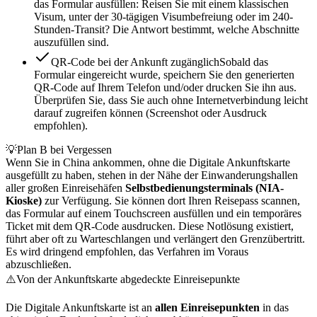
das Formular ausfüllen: Reisen Sie mit einem klassischen
Visum, unter der 30-tägigen Visumbefreiung oder im 240-
Stunden-Transit? Die Antwort bestimmt, welche Abschnitte
auszufüllen sind.
QR-Code bei der Ankunft zugänglich
Sobald das
Formular eingereicht wurde, speichern Sie den generierten
QR-Code auf Ihrem Telefon und/oder drucken Sie ihn aus.
Überprüfen Sie, dass Sie auch ohne Internetverbindung leicht
darauf zugreifen können (Screenshot oder Ausdruck
empfohlen).
💡
Plan B bei Vergessen
Wenn Sie in China ankommen, ohne die Digitale Ankunftskarte
ausgefüllt zu haben, stehen in der Nähe der Einwanderungshallen
aller großen Einreisehäfen
Selbstbedienungsterminals (NIA-
Kioske)
zur Verfügung. Sie können dort Ihren Reisepass scannen,
das Formular auf einem Touchscreen ausfüllen und ein temporäres
Ticket mit dem QR-Code ausdrucken. Diese Notlösung existiert,
führt aber oft zu Warteschlangen und verlängert den Grenzübertritt.
Es wird dringend empfohlen, das Verfahren im Voraus
abzuschließen.
⚠️
Von der Ankunftskarte abgedeckte Einreisepunkte
Die Digitale Ankunftskarte ist an
allen Einreisepunkten
in das