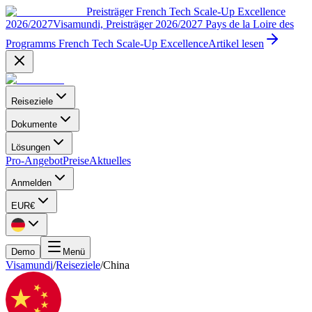
Preisträger French Tech Scale-Up Excellence
2026/2027
Visamundi, Preisträger 2026/2027 Pays de la Loire des
Programms French Tech Scale-Up Excellence
Artikel lesen
Reiseziele
Dokumente
Lösungen
Pro-Angebot
Preise
Aktuelles
Anmelden
EUR
€
Demo
Menü
Visamundi
/
Reiseziele
/
China