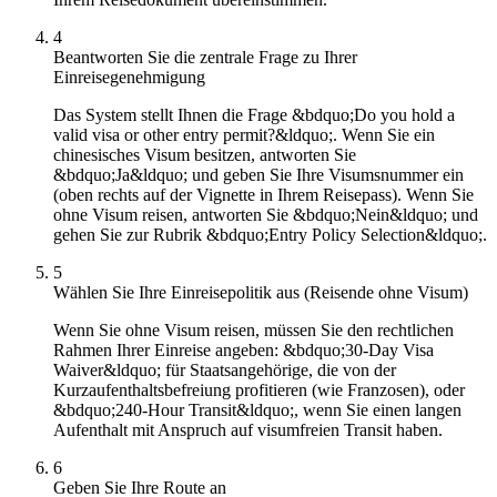
4
Beantworten Sie die zentrale Frage zu Ihrer
Einreisegenehmigung
Das System stellt Ihnen die Frage &bdquo;Do you hold a
valid visa or other entry permit?&ldquo;. Wenn Sie ein
chinesisches Visum besitzen, antworten Sie
&bdquo;Ja&ldquo; und geben Sie Ihre Visumsnummer ein
(oben rechts auf der Vignette in Ihrem Reisepass). Wenn Sie
ohne Visum reisen, antworten Sie &bdquo;Nein&ldquo; und
gehen Sie zur Rubrik &bdquo;Entry Policy Selection&ldquo;.
5
Wählen Sie Ihre Einreisepolitik aus (Reisende ohne Visum)
Wenn Sie ohne Visum reisen, müssen Sie den rechtlichen
Rahmen Ihrer Einreise angeben: &bdquo;30-Day Visa
Waiver&ldquo; für Staatsangehörige, die von der
Kurzaufenthaltsbefreiung profitieren (wie Franzosen), oder
&bdquo;240-Hour Transit&ldquo;, wenn Sie einen langen
Aufenthalt mit Anspruch auf visumfreien Transit haben.
6
Geben Sie Ihre Route an