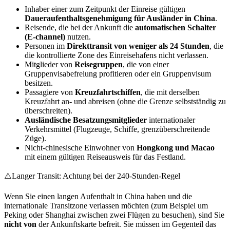
Inhaber einer zum Zeitpunkt der Einreise gültigen
Daueraufenthaltsgenehmigung für Ausländer in China
.
Reisende, die bei der Ankunft die
automatischen Schalter
(E-channel)
nutzen.
Personen im
Direkttransit von weniger als 24 Stunden
, die
die kontrollierte Zone des Einreisehafens nicht verlassen.
Mitglieder von
Reisegruppen
, die von einer
Gruppenvisabefreiung profitieren oder ein Gruppenvisum
besitzen.
Passagiere von
Kreuzfahrtschiffen
, die mit derselben
Kreuzfahrt an- und abreisen (ohne die Grenze selbstständig zu
überschreiten).
Ausländische Besatzungsmitglieder
internationaler
Verkehrsmittel (Flugzeuge, Schiffe, grenzüberschreitende
Züge).
Nicht-chinesische Einwohner von
Hongkong und Macao
mit einem gültigen Reiseausweis für das Festland.
⚠️
Langer Transit: Achtung bei der 240-Stunden-Regel
Wenn Sie einen langen Aufenthalt in China haben und die
internationale Transitzone verlassen möchten (zum Beispiel um
Peking oder Shanghai zwischen zwei Flügen zu besuchen), sind Sie
nicht von
der Ankunftskarte befreit. Sie müssen im Gegenteil das