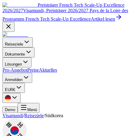
Preisträger French Tech Scale-Up Excellence
2026/2027
Visamundi, Preisträger 2026/2027 Pays de la Loire des
Programms French Tech Scale-Up Excellence
Artikel lesen
Reiseziele
Dokumente
Lösungen
Pro-Angebot
Preise
Aktuelles
Anmelden
EUR
€
Demo
Menü
Visamundi
/
Reiseziele
/
Südkorea