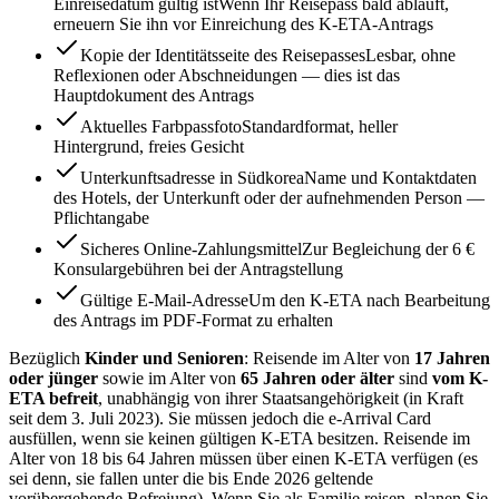
Einreisedatum gültig ist
Wenn Ihr Reisepass bald abläuft,
erneuern Sie ihn vor Einreichung des K-ETA-Antrags
Kopie der Identitätsseite des Reisepasses
Lesbar, ohne
Reflexionen oder Abschneidungen — dies ist das
Hauptdokument des Antrags
Aktuelles Farbpassfoto
Standardformat, heller
Hintergrund, freies Gesicht
Unterkunftsadresse in Südkorea
Name und Kontaktdaten
des Hotels, der Unterkunft oder der aufnehmenden Person —
Pflichtangabe
Sicheres Online-Zahlungsmittel
Zur Begleichung der 6 €
Konsulargebühren bei der Antragstellung
Gültige E-Mail-Adresse
Um den K-ETA nach Bearbeitung
des Antrags im PDF-Format zu erhalten
Bezüglich
Kinder und Senioren
: Reisende im Alter von
17 Jahren
oder jünger
sowie im Alter von
65 Jahren oder älter
sind
vom K-
ETA befreit
, unabhängig von ihrer Staatsangehörigkeit (in Kraft
seit dem 3. Juli 2023). Sie müssen jedoch die e-Arrival Card
ausfüllen, wenn sie keinen gültigen K-ETA besitzen. Reisende im
Alter von 18 bis 64 Jahren müssen über einen K-ETA verfügen (es
sei denn, sie fallen unter die bis Ende 2026 geltende
vorübergehende Befreiung). Wenn Sie als Familie reisen, planen Sie