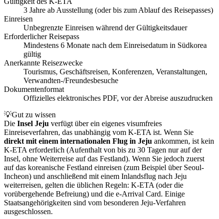
Gültigkeit des K-ETA
3 Jahre ab Ausstellung (oder bis zum Ablauf des Reisepasses)
Einreisen
Unbegrenzte Einreisen während der Gültigkeitsdauer
Erforderlicher Reisepass
Mindestens 6 Monate nach dem Einreisedatum in Südkorea
gültig
Anerkannte Reisezwecke
Tourismus, Geschäftsreisen, Konferenzen, Veranstaltungen,
Verwandten-/Freundesbesuche
Dokumentenformat
Offizielles elektronisches PDF, vor der Abreise auszudrucken
💡
Gut zu wissen
Die
Insel Jeju
verfügt über ein eigenes visumfreies
Einreiseverfahren, das unabhängig vom K-ETA ist. Wenn Sie
direkt mit einem internationalen Flug in Jeju
ankommen, ist kein
K-ETA erforderlich (Aufenthalt von bis zu 30 Tagen nur auf der
Insel, ohne Weiterreise auf das Festland). Wenn Sie jedoch zuerst
auf das koreanische Festland einreisen (zum Beispiel über Seoul-
Incheon) und anschließend mit einem Inlandsflug nach Jeju
weiterreisen, gelten die üblichen Regeln: K-ETA (oder die
vorübergehende Befreiung) und die e-Arrival Card. Einige
Staatsangehörigkeiten sind vom besonderen Jeju-Verfahren
ausgeschlossen.