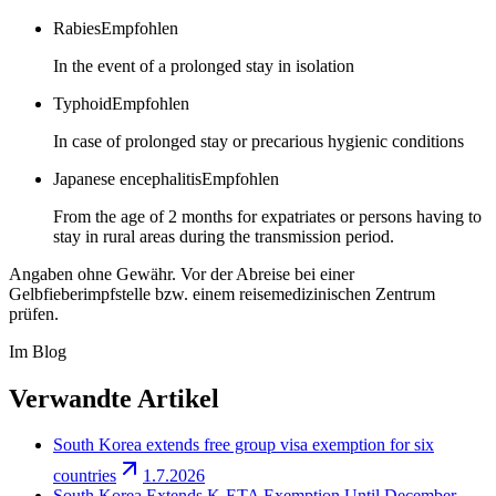
Rabies
Empfohlen
In the event of a prolonged stay in isolation
Typhoid
Empfohlen
In case of prolonged stay or precarious hygienic conditions
Japanese encephalitis
Empfohlen
From the age of 2 months for expatriates or persons having to
stay in rural areas during the transmission period.
Angaben ohne Gewähr. Vor der Abreise bei einer
Gelbfieberimpfstelle bzw. einem reisemedizinischen Zentrum
prüfen.
Im Blog
Verwandte Artikel
South Korea extends free group visa exemption for six
countries
1.7.2026
South Korea Extends K-ETA Exemption Until December