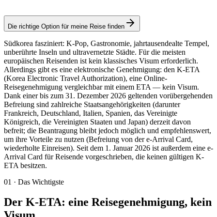
Genehmigung
Die richtige Option für meine Reise finden
Südkorea fasziniert: K-Pop, Gastronomie, jahrtausendealte Tempel,
unberührte Inseln und ultravernetzte Städte. Für die meisten
europäischen Reisenden ist kein klassisches Visum erforderlich.
Allerdings gibt es eine elektronische Genehmigung: den K-ETA
(Korea Electronic Travel Authorization), eine Online-
Reisegenehmigung vergleichbar mit einem ETA — kein Visum.
Dank einer bis zum 31. Dezember 2026 geltenden vorübergehenden
Befreiung sind zahlreiche Staatsangehörigkeiten (darunter
Frankreich, Deutschland, Italien, Spanien, das Vereinigte
Königreich, die Vereinigten Staaten und Japan) derzeit davon
befreit; die Beantragung bleibt jedoch möglich und empfehlenswert,
um ihre Vorteile zu nutzen (Befreiung von der e-Arrival Card,
wiederholte Einreisen). Seit dem 1. Januar 2026 ist außerdem eine e-
Arrival Card für Reisende vorgeschrieben, die keinen gültigen K-
ETA besitzen.
01
·
Das Wichtigste
Der K-ETA: eine Reisegenehmigung, kein
Visum