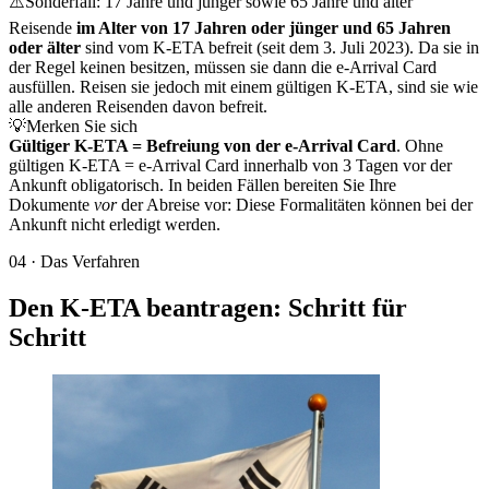
⚠️
Sonderfall: 17 Jahre und jünger sowie 65 Jahre und älter
Reisende
im Alter von 17 Jahren oder jünger und 65 Jahren
oder älter
sind vom K-ETA befreit (seit dem 3. Juli 2023). Da sie in
der Regel keinen besitzen, müssen sie dann die e-Arrival Card
ausfüllen. Reisen sie jedoch mit einem gültigen K-ETA, sind sie wie
alle anderen Reisenden davon befreit.
💡
Merken Sie sich
Gültiger K-ETA = Befreiung von der e-Arrival Card
. Ohne
gültigen K-ETA = e-Arrival Card innerhalb von 3 Tagen vor der
Ankunft obligatorisch. In beiden Fällen bereiten Sie Ihre
Dokumente
vor
der Abreise vor: Diese Formalitäten können bei der
Ankunft nicht erledigt werden.
04
·
Das Verfahren
Den K-ETA beantragen: Schritt für
Schritt