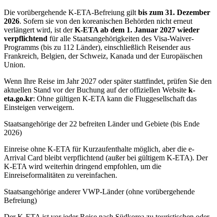
Die vorübergehende K-ETA-Befreiung gilt
bis zum 31. Dezember
2026
. Sofern sie von den koreanischen Behörden nicht erneut
verlängert wird, ist der
K-ETA ab dem 1. Januar 2027 wieder
verpflichtend
für alle Staatsangehörigkeiten des Visa-Waiver-
Programms (bis zu 112 Länder), einschließlich Reisender aus
Frankreich, Belgien, der Schweiz, Kanada und der Europäischen
Union.
Wenn Ihre Reise im Jahr 2027 oder später stattfindet, prüfen Sie den
aktuellen Stand vor der Buchung auf der offiziellen Website
k-
eta.go.kr
: Ohne gültigen K-ETA kann die Fluggesellschaft das
Einsteigen verweigern.
Staatsangehörige der 22 befreiten Länder und Gebiete (bis Ende
2026)
Einreise ohne K-ETA für Kurzaufenthalte möglich, aber die e-
Arrival Card bleibt verpflichtend (außer bei gültigem K-ETA). Der
K-ETA wird weiterhin dringend empfohlen, um die
Einreiseformalitäten zu vereinfachen.
Staatsangehörige anderer VWP-Länder (ohne vorübergehende
Befreiung)
Der K-ETA ist vor jeder Reise nach Südkorea zu touristischen oder