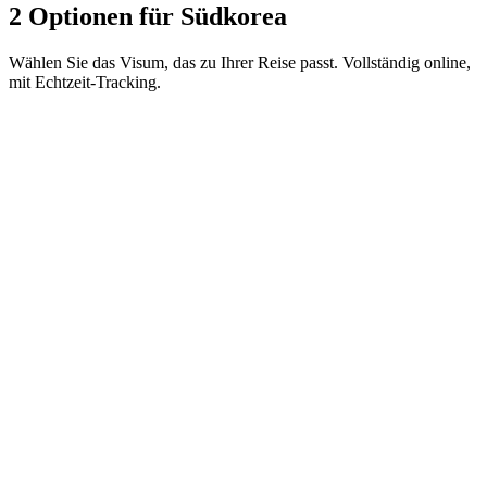
2 Optionen für Südkorea
Wählen Sie das Visum, das zu Ihrer Reise passt. Vollständig online,
mit Echtzeit-Tracking.
e-Arrival Card
Visamundi-Service: 29 € inkl. MwSt.
Einreisekarte
K-ETA
Visamundi-Service: 39 € inkl. MwSt.
Konsulargebühr: ≈ 7 €
(
10.000 KRW
)