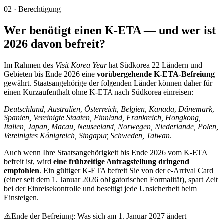
02
·
Berechtigung
Wer benötigt einen K-ETA — und wer ist
2026 davon befreit?
Im Rahmen des
Visit Korea Year
hat Südkorea 22 Ländern und
Gebieten bis Ende 2026 eine
vorübergehende K-ETA-Befreiung
gewährt. Staatsangehörige der folgenden Länder können daher für
einen Kurzaufenthalt ohne K-ETA nach Südkorea einreisen:
Deutschland, Australien, Österreich, Belgien, Kanada, Dänemark,
Spanien, Vereinigte Staaten, Finnland, Frankreich, Hongkong,
Italien, Japan, Macau, Neuseeland, Norwegen, Niederlande, Polen,
Vereinigtes Königreich, Singapur, Schweden, Taiwan
.
Auch wenn Ihre Staatsangehörigkeit bis Ende 2026 vom K-ETA
befreit ist, wird
eine frühzeitige Antragstellung dringend
empfohlen
. Ein gültiger K-ETA befreit Sie von der e-Arrival Card
(einer seit dem 1. Januar 2026 obligatorischen Formalität), spart Zeit
bei der Einreisekontrolle und beseitigt jede Unsicherheit beim
Einsteigen.
⚠️
Ende der Befreiung: Was sich am 1. Januar 2027 ändert