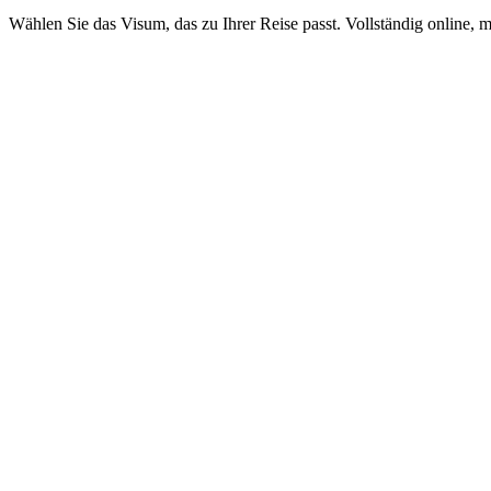
Wählen Sie das Visum, das zu Ihrer Reise passt. Vollständig online, m
ETA Guernsey
Visamundi-Service: 39 € inkl. MwSt.
Konsulargebühr: ≈ 25 €
(
20 GBP
)
Genehmigung
ETA Isle of Man
Visamundi-Service: 39 € inkl. MwSt.
Konsulargebühr: ≈ 25 €
(
20 GBP
)
Genehmigung