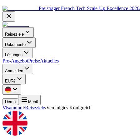
Preisträger French Tech Scale-Up Excellence 202
Reiseziele
Dokumente
Lösungen
Pro-Angebot
Preise
Aktuelles
Anmelden
EUR
€
Demo
Menü
Visamundi
/
Reiseziele
/
Vereinigtes Königreich