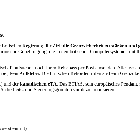
se.
 britischen Regierung. Ihr Ziel:
die Grenzsicherheit zu stärken und gl
tronische Genehmigung, die in den britischen Computersystemen mit Ih
haft aufsuchen noch Ihren Reisepass per Post einsenden. Alles geschie
el, kein Aufkleber. Die britischen Behörden rufen sie beim Grenzübert
) und der
kanadischen eTA
. Das ETIAS, sein europäisches Pendant,
s Sicherheits- und Steuerungsgründen vorab zu autorisieren.
erst eintritt)