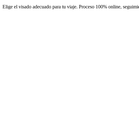
Elige el visado adecuado para tu viaje. Proceso 100% online, seguimie
Short stay eVisa
Servicio Visamundi: 39 € IVA incluido
Tasas consulares: ≈ 75 €
(
82 USD
)
Visado electrónico
Transit eVisa
Servicio Visamundi: 39 € IVA incluido
Tasas consulares: ≈ 45 €
(
50 USD
)
Visado electrónico