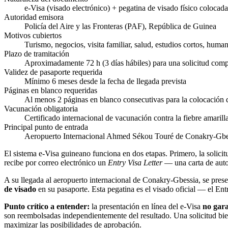
e-Visa (visado electrónico) + pegatina de visado físico colocada
Autoridad emisora
Policía del Aire y las Fronteras (PAF), República de Guinea
Motivos cubiertos
Turismo, negocios, visita familiar, salud, estudios cortos, humani
Plazo de tramitación
Aproximadamente 72 h (3 días hábiles) para una solicitud comp
Validez de pasaporte requerida
Mínimo 6 meses desde la fecha de llegada prevista
Páginas en blanco requeridas
Al menos 2 páginas en blanco consecutivas para la colocación 
Vacunación obligatoria
Certificado internacional de vacunación contra la fiebre amarill
Principal punto de entrada
Aeropuerto Internacional Ahmed Sékou Touré de Conakry-Gbe
El sistema e-Visa guineano funciona en dos etapas. Primero, la solicit
recibe por correo electrónico un
Entry Visa Letter
— una carta de auto
A su llegada al aeropuerto internacional de Conakry-Gbessia, se presen
de visado
en su pasaporte. Esta pegatina es el visado oficial — el Entr
Punto crítico a entender:
la presentación en línea del e-Visa
no gara
son reembolsadas independientemente del resultado. Una solicitud bien
maximizar las posibilidades de aprobación.