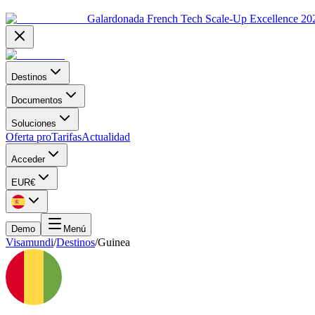
Galardonada French Tech Scale-Up Excellence 20
Destinos
Documentos
Soluciones
Oferta pro
Tarifas
Actualidad
Acceder
EUR
€
Demo
Menú
Visamundi
/
Destinos
/
Guinea