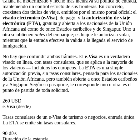
Ghana ha modernizado y hecho más inclusiva su política de entrada,
manteniendo un control estricto de sus fronteras. En concreto,
coexisten dos títulos de viaje, emitidos por el mismo portal oficial: el
visado electrónico (e-Visa)
, de pago, y la
autorización de viaje
electrónica (ETA)
, gratuita y abierta a los nacionales de la Unión
Africana así como de once Estados caribeños y de Singapur. Uno u
otra se obtienen
antes
del embarque; es lo que le autoriza a volar,
mientras que la entrada efectiva la valida a la llegada el servicio de
inmigración.
No hay que confundir ambos trámites. El
e-Visa
es un verdadero
visado en línea, con tasas consulares, que se aplica a la mayoría de
los viajeros — incluidos los europeos. La
ETA
es una simple
autorización previa, sin tasas consulares, pensada para los nacionales
de la Unión Africana, pero también abierta a once Estados caribeños
y a Singapur. Según su pasaporte, le corresponde uno u otra: es el
punto de partida de toda solicitud.
260 USD
e-Visa (desde)
Tasas consulares de un e-Visa de turismo o negocios, entrada única.
La ETA se emite sin tasas consulares.
90 días
Duración de la estancia