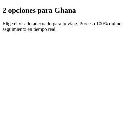
2 opciones para Ghana
Elige el visado adecuado para tu viaje. Proceso 100% online,
seguimiento en tiempo real.
90-day e-Visa
Servicio Visamundi: 39 € IVA incluido
Tasas consulares: ≈ 230 €
(
260 USD
)
Visado electrónico
90-day ETA
Servicio Visamundi: 39 € IVA incluido