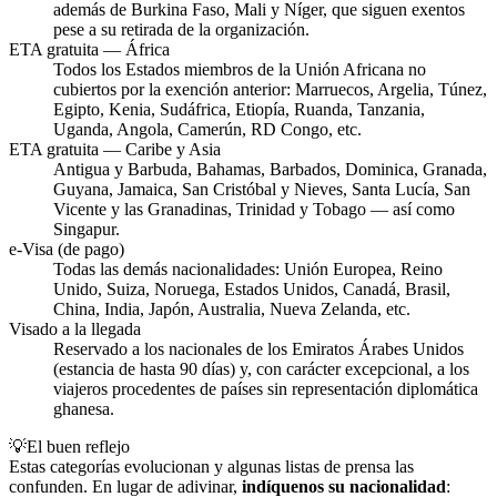
además de Burkina Faso, Mali y Níger, que siguen exentos
pese a su retirada de la organización.
ETA gratuita — África
Todos los Estados miembros de la Unión Africana no
cubiertos por la exención anterior: Marruecos, Argelia, Túnez,
Egipto, Kenia, Sudáfrica, Etiopía, Ruanda, Tanzania,
Uganda, Angola, Camerún, RD Congo, etc.
ETA gratuita — Caribe y Asia
Antigua y Barbuda, Bahamas, Barbados, Dominica, Granada,
Guyana, Jamaica, San Cristóbal y Nieves, Santa Lucía, San
Vicente y las Granadinas, Trinidad y Tobago — así como
Singapur.
e-Visa (de pago)
Todas las demás nacionalidades: Unión Europea, Reino
Unido, Suiza, Noruega, Estados Unidos, Canadá, Brasil,
China, India, Japón, Australia, Nueva Zelanda, etc.
Visado a la llegada
Reservado a los nacionales de los Emiratos Árabes Unidos
(estancia de hasta 90 días) y, con carácter excepcional, a los
viajeros procedentes de países sin representación diplomática
ghanesa.
💡
El buen reflejo
Estas categorías evolucionan y algunas listas de prensa las
confunden. En lugar de adivinar,
indíquenos su nacionalidad
: