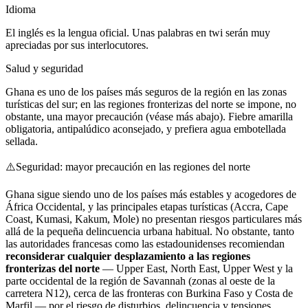
Idioma
El inglés es la lengua oficial. Unas palabras en twi serán muy
apreciadas por sus interlocutores.
Salud y seguridad
Ghana es uno de los países más seguros de la región en las zonas
turísticas del sur; en las regiones fronterizas del norte se impone, no
obstante, una mayor precaución (véase más abajo). Fiebre amarilla
obligatoria, antipalúdico aconsejado, y prefiera agua embotellada
sellada.
⚠️
Seguridad: mayor precaución en las regiones del norte
Ghana sigue siendo uno de los países más estables y acogedores de
África Occidental, y las principales etapas turísticas (Accra, Cape
Coast, Kumasi, Kakum, Mole) no presentan riesgos particulares más
allá de la pequeña delincuencia urbana habitual. No obstante, tanto
las autoridades francesas como las estadounidenses recomiendan
reconsiderar cualquier desplazamiento a las regiones
fronterizas del norte
— Upper East, North East, Upper West y la
parte occidental de la región de Savannah (zonas al oeste de la
carretera N12), cerca de las fronteras con Burkina Faso y Costa de
Marfil — por el riesgo de disturbios, delincuencia y tensiones