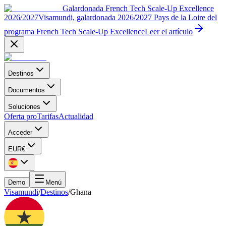
Galardonada French Tech Scale-Up Excellence
2026/2027
Visamundi, galardonada 2026/2027 Pays de la Loire del
programa French Tech Scale-Up Excellence
Leer el artículo
Destinos
Documentos
Soluciones
Oferta pro
Tarifas
Actualidad
Acceder
EUR
€
Demo
Menú
Visamundi
/
Destinos
/
Ghana