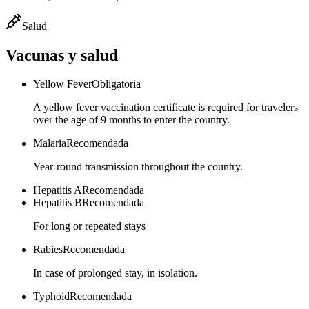
Salud
Vacunas y salud
Yellow Fever
Obligatoria
A yellow fever vaccination certificate is required for travelers
over the age of 9 months to enter the country.
Malaria
Recomendada
Year-round transmission throughout the country.
Hepatitis A
Recomendada
Hepatitis B
Recomendada
For long or repeated stays
Rabies
Recomendada
In case of prolonged stay, in isolation.
Typhoid
Recomendada