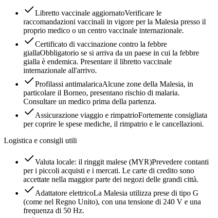
Libretto vaccinale aggiornato
Verificare le
raccomandazioni vaccinali in vigore per la Malesia presso il
proprio medico o un centro vaccinale internazionale.
Certificato di vaccinazione contro la febbre
gialla
Obbligatorio se si arriva da un paese in cui la febbre
gialla è endemica. Presentare il libretto vaccinale
internazionale all'arrivo.
Profilassi antimalarica
Alcune zone della Malesia, in
particolare il Borneo, presentano rischio di malaria.
Consultare un medico prima della partenza.
Assicurazione viaggio e rimpatrio
Fortemente consigliata
per coprire le spese mediche, il rimpatrio e le cancellazioni.
Logistica e consigli utili
Valuta locale: il ringgit malese (MYR)
Prevedere contanti
per i piccoli acquisti e i mercati. Le carte di credito sono
accettate nella maggior parte dei negozi delle grandi città.
Adattatore elettrico
La Malesia utilizza prese di tipo G
(come nel Regno Unito), con una tensione di 240 V e una
frequenza di 50 Hz.