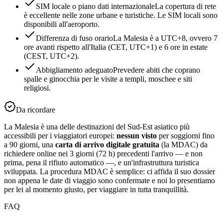
SIM locale o piano dati internazionale
La copertura di rete
è eccellente nelle zone urbane e turistiche. Le SIM locali sono
disponibili all'aeroporto.
Differenza di fuso orario
La Malesia è a UTC+8, ovvero 7
ore avanti rispetto all'Italia (CET, UTC+1) e 6 ore in estate
(CEST, UTC+2).
Abbigliamento adeguato
Prevedere abiti che coprano
spalle e ginocchia per le visite a templi, moschee e siti
religiosi.
Da ricordare
La Malesia è una delle destinazioni del Sud-Est asiatico più
accessibili per i viaggiatori europei:
nessun visto
per soggiorni fino
a 90 giorni, una
carta di arrivo digitale gratuita
(la MDAC) da
richiedere online nei 3 giorni (72 h) precedenti l'arrivo — e non
prima, pena il rifiuto automatico —, e un'infrastruttura turistica
sviluppata. La procedura MDAC è semplice: ci affida il suo dossier
non appena le date di viaggio sono confermate e noi lo presentiamo
per lei al momento giusto, per viaggiare in tutta tranquillità.
FAQ