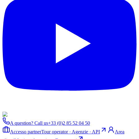
A question? Call us
+33 (0)2 85 52 04 50
Accesso partner
Tour operator · Agenzie · API
Area