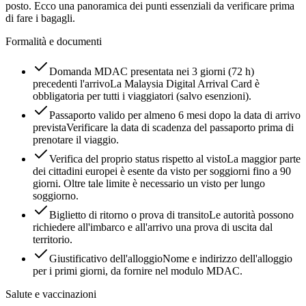
posto. Ecco una panoramica dei punti essenziali da verificare prima
di fare i bagagli.
Formalità e documenti
Domanda MDAC presentata nei 3 giorni (72 h)
precedenti l'arrivo
La Malaysia Digital Arrival Card è
obbligatoria per tutti i viaggiatori (salvo esenzioni).
Passaporto valido per almeno 6 mesi dopo la data di arrivo
prevista
Verificare la data di scadenza del passaporto prima di
prenotare il viaggio.
Verifica del proprio status rispetto al visto
La maggior parte
dei cittadini europei è esente da visto per soggiorni fino a 90
giorni. Oltre tale limite è necessario un visto per lungo
soggiorno.
Biglietto di ritorno o prova di transito
Le autorità possono
richiedere all'imbarco e all'arrivo una prova di uscita dal
territorio.
Giustificativo dell'alloggio
Nome e indirizzo dell'alloggio
per i primi giorni, da fornire nel modulo MDAC.
Salute e vaccinazioni