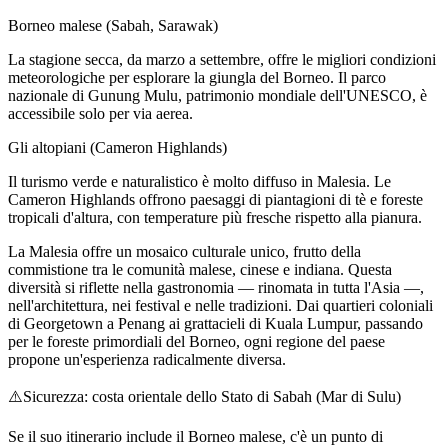
Borneo malese (Sabah, Sarawak)
La stagione secca, da marzo a settembre, offre le migliori condizioni
meteorologiche per esplorare la giungla del Borneo. Il parco
nazionale di Gunung Mulu, patrimonio mondiale dell'UNESCO, è
accessibile solo per via aerea.
Gli altopiani (Cameron Highlands)
Il turismo verde e naturalistico è molto diffuso in Malesia. Le
Cameron Highlands offrono paesaggi di piantagioni di tè e foreste
tropicali d'altura, con temperature più fresche rispetto alla pianura.
La Malesia offre un mosaico culturale unico, frutto della
commistione tra le comunità malese, cinese e indiana. Questa
diversità si riflette nella gastronomia — rinomata in tutta l'Asia —,
nell'architettura, nei festival e nelle tradizioni. Dai quartieri coloniali
di Georgetown a Penang ai grattacieli di Kuala Lumpur, passando
per le foreste primordiali del Borneo, ogni regione del paese
propone un'esperienza radicalmente diversa.
⚠️
Sicurezza: costa orientale dello Stato di Sabah (Mar di Sulu)
Se il suo itinerario include il Borneo malese, c'è un punto di