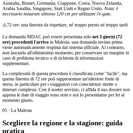
Australia, Brunei, Germania, Giappone, Corea, Nuova Zelanda,
Arabia Saudita, Singapore, Stati Uniti e Regno Unito.
Nota: è
necessario misurare almeno 120 cm per utilizzare l'e-gate.
⚠️
72 ore: una finestra da rispettare, né troppo presto né troppo tardi
La domanda MDAC può essere presentata solo
nei 3 giorni (72
ore) precedenti l'arrivo
in Malesia: una domanda inviata prima
viene automaticamente respinta dal sistema ufficiale. Al contrario,
non lasciarla all'ultimissimo momento, per conservare un margine in
caso di problema tecnico o di richiesta di informazioni
supplementari.
La complessità di questa procedura è classificata come "facile", ma
questa finestra di 72 ore può rappresentare un'ulteriore fonte di
stress, in particolare per i viaggiatori con coincidenze strette o
itinerari complessi. Con il nostro servizio, ci affida il suo dossier non
appena le date di viaggio sono note e noi lo presentiamo per lei al
momento giusto.
05
·
La Malesia
Scegliere la regione e la stagione: guida
pratica