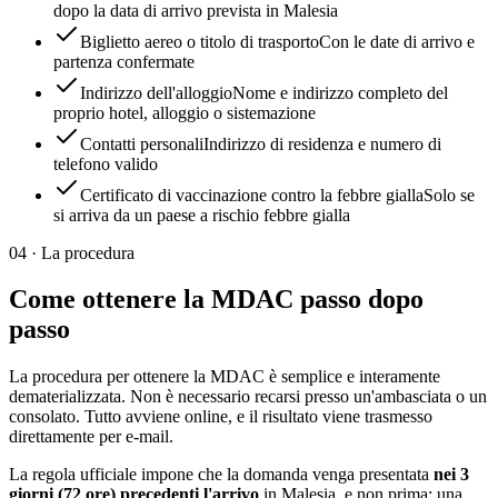
dopo la data di arrivo prevista in Malesia
Biglietto aereo o titolo di trasporto
Con le date di arrivo e
partenza confermate
Indirizzo dell'alloggio
Nome e indirizzo completo del
proprio hotel, alloggio o sistemazione
Contatti personali
Indirizzo di residenza e numero di
telefono valido
Certificato di vaccinazione contro la febbre gialla
Solo se
si arriva da un paese a rischio febbre gialla
04
·
La procedura
Come ottenere la MDAC passo dopo
passo
La procedura per ottenere la MDAC è semplice e interamente
dematerializzata. Non è necessario recarsi presso un'ambasciata o un
consolato. Tutto avviene online, e il risultato viene trasmesso
direttamente per e-mail.
La regola ufficiale impone che la domanda venga presentata
nei 3
giorni (72 ore) precedenti l'arrivo
in Malesia, e non prima: una