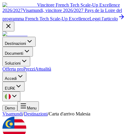
Vincitore French Tech Scale-Up Excellence
2026/2027
Visamundi, vincitore 2026/2027 Pays de la Loire del
programma French Tech Scale-Up Excellence
Leggi l'articolo
Destinazioni
Documenti
Soluzioni
Offerta pro
Prezzi
Attualità
Accedi
EUR
€
Demo
Menu
Visamundi
/
Destinazioni
/
Carta d'arrivo Malesia