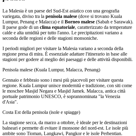
La Malesia è un paese del Sud-Est asiatico con una geografia
variegata, diviso tra la
penisola malese
(dove si trovano Kuala
Lumpur, Penang e Malacca) e il
Borneo malese
(Sabah e Sarawak).
Il paese gode di un
clima equatoriale
, caratterizzato da temperature
calde e alta umidità per tutto l'anno. Le precipitazioni variano a
seconda delle regioni e delle stagioni monsoniche.
I periodi migliori per visitare la Malesia variano a seconda della
regione presa di mira. È essenziale adattare l'itinerario in base alle
stagioni per godere al meglio dei paesaggi e delle attività disponibili.
Penisola malese (Kuala Lumpur, Malacca, Penang)
Gennaio e febbraio sono i mesi più piacevoli per visitare questa
regione. Kuala Lumpur unisce modernità e tradizione, con siti come
le moschee Masjid Negara e Masjid Jamek. Malacca, antica città
portuale patrimonio UNESCO, è soprannominata "la Venezia
d'Asia".
Costa Est della penisola (isole e spiagge)
La stagione secca, da marzo a ottobre, è ideale per le destinazioni
balneari e permette di evitare il monsone del nord-est. Le isole più
ambite sono Tioman, Langkawi, Pangkor e le isole Perhentian.