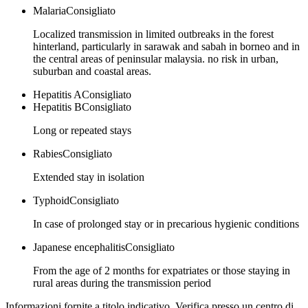
Malaria
Consigliato
Localized transmission in limited outbreaks in the forest
hinterland, particularly in sarawak and sabah in borneo and in
the central areas of peninsular malaysia. no risk in urban,
suburban and coastal areas.
Hepatitis A
Consigliato
Hepatitis B
Consigliato
Long or repeated stays
Rabies
Consigliato
Extended stay in isolation
Typhoid
Consigliato
In case of prolonged stay or in precarious hygienic conditions
Japanese encephalitis
Consigliato
From the age of 2 months for expatriates or those staying in
rural areas during the transmission period
Informazioni fornite a titolo indicativo. Verifica presso un centro di