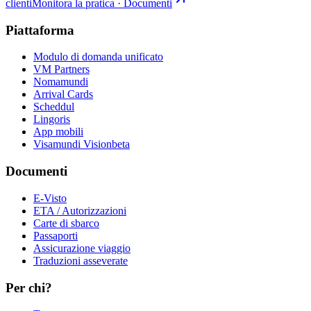
clienti
Monitora la pratica · Documenti
Piattaforma
Modulo di domanda unificato
VM Partners
Nomamundi
Arrival Cards
Scheddul
Lingoris
App mobili
Visamundi Vision
beta
Documenti
E-Visto
ETA / Autorizzazioni
Carte di sbarco
Passaporti
Assicurazione viaggio
Traduzioni asseverate
Per chi?