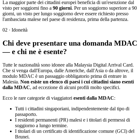
La maggior parte dei cittadini europei beneficia di un'esenzione dal
visto per soggiorni fino a
90 giorni
. Per un soggiorno superiore a 90
giorni, un visto per lungo soggiorno deve essere richiesto presso
l'ambasciata malese nel paese di residenza, prima della partenza.
02
·
Idoneità
Chi deve presentare una domanda MDAC
— e chi ne è esente?
Tutte le nazionalità sono idonee alla Malaysia Digital Arrival Card.
Che si venga dall'Europa, dalle Americhe, dall'Asia o da altrove, il
modulo MDAC è un passaggio obbligatorio prima di entrare in
Malesia.
Non esiste un elenco di paesi i cui cittadini siano esenti
dalla MDAC
, ad eccezione di alcuni profili molto specifici.
Ecco le rare categorie di viaggiatori
esenti dalla MDAC
:
Tutti i cittadini singaporiani, indipendentemente dal tipo di
passaporto.
I residenti permanenti (PR) malesi e i titolari di permessi di
soggiorno a lungo termine.
I titolari di un certificato di identificazione comune (GCI) del
Brunei.