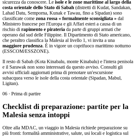
sicurezza da conoscere. Le
isole e le zone marittime al largo della
costa orientale dello Stato di Sabah
(distretti di Kudat, Sandakan,
Lahad Datu, Semporna, Kunak e Tawau, fino a Sipadan) sono
classificate come
zona rossa « formalmente sconsigliata »
dal
Ministero francese per l'Europa e gli Affari esteri a causa di un
rischio di
rapimento e pirateria
da parte di gruppi armati che
operano dal sud delle Filippine. Il Dipartimento di Stato americano,
che peraltro classifica la Malesia al livello 1, vi invita a una
maggiore prudenza
. È in vigore un coprifuoco marittimo notturno
(ESSCOM/ESSZONE).
Il resto di Sabah (Kota Kinabalu, monte Kinabalu) e l'intera penisola
e il Sarawak non sono interessati da questo avviso. Consulti gli
avvisi ufficiali aggiornati prima di prenotare un'escursione
subacquea verso le isole della costa orientale (Sipadan, Mabul,
Ligitan).
06
·
Prima di partire
Checklist di preparazione: partite per la
Malesia senza intoppi
Oltre alla MDAC, un viaggio in Malesia richiede preparazione su
più fronti: formalità amministrative, salute, usi locali e logistica sul