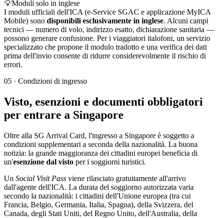
💡
Moduli solo in inglese
I moduli ufficiali dell'ICA (e-Service SGAC e applicazione MyICA
Mobile) sono
disponibili esclusivamente in inglese
. Alcuni campi
tecnici — numero di volo, indirizzo esatto, dichiarazione sanitaria —
possono generare confusione. Per i viaggiatori italofoni, un servizio
specializzato che propone il modulo tradotto e una verifica dei dati
prima dell'invio consente di ridurre considerevolmente il rischio di
errori.
05
·
Condizioni di ingresso
Visto, esenzioni e documenti obbligatori
per entrare a Singapore
Oltre alla SG Arrival Card, l'ingresso a Singapore è soggetto a
condizioni supplementari a seconda della nazionalità. La buona
notizia: la grande maggioranza dei cittadini europei beneficia di
un'
esenzione dal visto
per i soggiorni turistici.
Un
Social Visit Pass
viene rilasciato gratuitamente all'arrivo
dall'agente dell'ICA. La durata del soggiorno autorizzata varia
secondo la nazionalità: i cittadini dell'Unione europea (tra cui
Francia, Belgio, Germania, Italia, Spagna), della Svizzera, del
Canada, degli Stati Uniti, del Regno Unito, dell'Australia, della