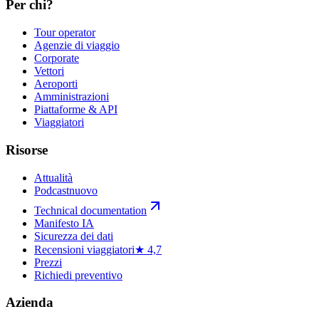
Per chi?
Tour operator
Agenzie di viaggio
Corporate
Vettori
Aeroporti
Amministrazioni
Piattaforme & API
Viaggiatori
Risorse
Attualità
Podcast
nuovo
Technical documentation
Manifesto IA
Sicurezza dei dati
Recensioni viaggiatori
★ 4,7
Prezzi
Richiedi preventivo
Azienda