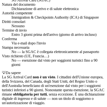
SG Arrival Card (SGAC)
Natura del documento
Dichiarazione di arrivo e di salute elettronica
Autorità competente
Immigration & Checkpoints Authority (ICA) di Singapore
Diritti consolari
Nessuno
Termine di invio
Entro 3 giorni prima dell'arrivo (giorno di arrivo incluso)
Conferma
Via e-mail dopo l'invio
Stampa necessaria
No — la SGAC è collegata elettronicamente al passaporto
Visto richiesto (UE, Francia…)
No — esenzione dal visto per soggiorni turistici fino a 90
giorni
💡
Da sapere
La SG Arrival Card
non è un visto
. I cittadini dell'Unione europea,
della Svizzera, del Canada, degli Stati Uniti, del Regno Unito o
dell'Australia beneficiano di un'esenzione dal visto per i soggiorni
turistici inferiori a 90 giorni. Nonostante questa esenzione, la SGAC
rimane
obbligatoria per tutti
, senza eccezione. È una dichiarazione
digitale di ingresso e di salute — non un titolo di soggiorno o
un'autorizzazione di viaggio.