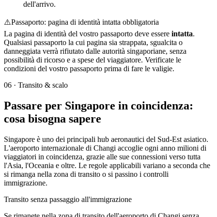
dell'arrivo.
⚠️
Passaporto: pagina di identità intatta obbligatoria
La pagina di identità del vostro passaporto deve essere
intatta
.
Qualsiasi passaporto la cui pagina sia strappata, sgualcita o
danneggiata verrà rifiutato dalle autorità singaporiane, senza
possibilità di ricorso e a spese del viaggiatore. Verificate le
condizioni del vostro passaporto prima di fare le valigie.
06
·
Transito & scalo
Passare per Singapore in coincidenza:
cosa bisogna sapere
Singapore è uno dei principali hub aeronautici del Sud-Est asiatico.
L'aeroporto internazionale di Changi accoglie ogni anno milioni di
viaggiatori in coincidenza, grazie alle sue connessioni verso tutta
l'Asia, l'Oceania e oltre. Le regole applicabili variano a seconda che
si rimanga nella zona di transito o si passino i controlli
immigrazione.
Transito senza passaggio all'immigrazione
Se rimanete nella zona di transito dell'aeroporto di Changi senza