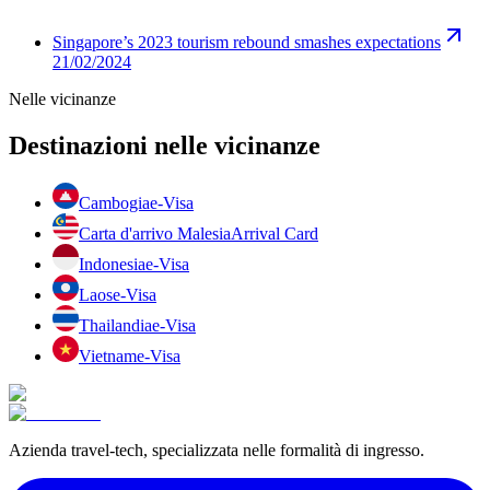
Singapore’s 2023 tourism rebound smashes expectations
21/02/2024
Nelle vicinanze
Destinazioni nelle vicinanze
Cambogia
e-Visa
Carta d'arrivo Malesia
Arrival Card
Indonesia
e-Visa
Laos
e-Visa
Thailandia
e-Visa
Vietnam
e-Visa
Azienda travel-tech, specializzata nelle formalità di ingresso.