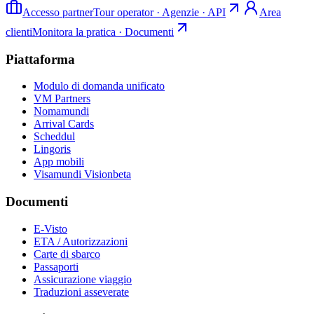
Accesso partner
Tour operator · Agenzie · API
Area
clienti
Monitora la pratica · Documenti
Piattaforma
Modulo di domanda unificato
VM Partners
Nomamundi
Arrival Cards
Scheddul
Lingoris
App mobili
Visamundi Vision
beta
Documenti
E-Visto
ETA / Autorizzazioni
Carte di sbarco
Passaporti
Assicurazione viaggio
Traduzioni asseverate