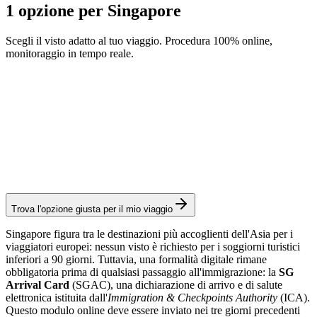
1 opzione per Singapore
Scegli il visto adatto al tuo viaggio. Procedura 100% online,
monitoraggio in tempo reale.
SG Arrival Card
Servizio Visamundi: 29 € IVA inclusa
Carta d'arrivo
Trova l'opzione giusta per il mio viaggio
Singapore figura tra le destinazioni più accoglienti dell'Asia per i
viaggiatori europei: nessun visto è richiesto per i soggiorni turistici
inferiori a 90 giorni. Tuttavia, una formalità digitale rimane
obbligatoria prima di qualsiasi passaggio all'immigrazione: la
SG
Arrival Card
(SGAC), una dichiarazione di arrivo e di salute
elettronica istituita dall'
Immigration & Checkpoints Authority
(ICA).
Questo modulo online deve essere inviato nei tre giorni precedenti