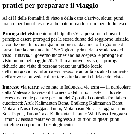
pratici per preparare il viaggio
Al di là delle formalità di visto e della carta d'arrivo, alcuni punti
pratici meritano di essere anticipati prima di partire per l'Indonesia.
Proroga del visto:
entrambi i tipi di e-Visa possono in linea di
principio essere prorogati per la stessa durata del soggiorno iniziale,
a condizione di trovarsi già in Indonesia da almeno 15 giorni e di
presentare la domanda tra 15 e 7 giorni prima della scadenza del
visto. Tuttavia, il governo indonesiano ha sospeso le proroghe di
visto online nel maggio 2025: fino a nuovo avviso, la proroga
richiede una visita di persona presso un ufficio locale
dell'immigrazione. Informatevi presso le autorità locali al momento
dell'arrivo se prevedete di restare oltre la durata iniziale del visto.
Ingresso via terra:
se entrate in Indonesia via terra — in particolare
dalla Malesia attraverso il Borneo, o dal Timor-Leste — dovete
necessariamente passare per uno dei 7 posti di controllo frontaliero
autorizzati: Aruk Kalimantan Barat, Entikong Kalimantan Barat,
Mota'ain Nusa Tenggara Timur, Motamasin Nusa Tenggara Timur,
Sota Papua, Tunon Taka Kalimantan Utara e Wini Nusa Tenggara
Timur. Qualsiasi tentativo di ingresso al di fuori di questi punti
potrebbe comportare il respingimento.