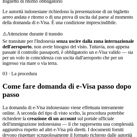
Biglietto di ritorno obbligatorio
Le autorità indonesiane richiedono la presentazione di un biglietto
aereo andata e ritorno o di una prova di uscita dal paese al momento
della domanda di e-Visa. È una condizione imprescindibile.
⚠️
Attenzione durante il transito
Se transitate per l'Indonesia
senza uscire dalla zona internazionale
dell'aeroporto
, non avete bisogno del visto. Tuttavia, non appena
passate il controllo passaporti, è obbligatorio un e-Visa valido — sia
per un volo in coincidenza con uscita dall'aeroporto che per un
ingresso via mare o via terra.
03
·
La procedura
Come fare domanda di e-Visa passo dopo
passo
La domanda di e-Visa indonesiano viene effettuata interamente
online. A seconda del tipo di visto scelto, la procedura potrebbe
richiedere la
creazione di un account
sul portale ufficiale
dell'immigrazione indonesiana — il che rappresenta una complessità
aggiuntiva rispetto ad altri e-Visa più diretti. I documenti forniti
devono rispettare scrupolosamente il formato richiesto dalle autorità