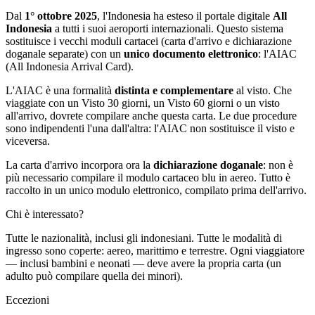
Dal
1° ottobre 2025
, l'Indonesia ha esteso il portale digitale
All
Indonesia
a tutti i suoi aeroporti internazionali. Questo sistema
sostituisce i vecchi moduli cartacei (carta d'arrivo e dichiarazione
doganale separate) con un
unico documento elettronico
: l'AIAC
(All Indonesia Arrival Card).
L'AIAC è una formalità
distinta e complementare
al visto. Che
viaggiate con un Visto 30 giorni, un Visto 60 giorni o un visto
all'arrivo, dovrete compilare anche questa carta. Le due procedure
sono indipendenti l'una dall'altra: l'AIAC non sostituisce il visto e
viceversa.
La carta d'arrivo incorpora ora la
dichiarazione doganale
: non è
più necessario compilare il modulo cartaceo blu in aereo. Tutto è
raccolto in un unico modulo elettronico, compilato prima dell'arrivo.
Chi è interessato?
Tutte le nazionalità, inclusi gli indonesiani. Tutte le modalità di
ingresso sono coperte: aereo, marittimo e terrestre. Ogni viaggiatore
— inclusi bambini e neonati — deve avere la propria carta (un
adulto può compilare quella dei minori).
Eccezioni