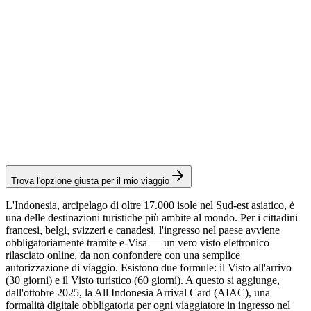
Spese consolari: ≈ 75 €
(
1.500.000 IDR
)
Visto elettronico
All Indonesia Arrival Card
Servizio Visamundi: 29 € IVA inclusa
Carta d'arrivo
Trova l'opzione giusta per il mio viaggio
L'Indonesia, arcipelago di oltre 17.000 isole nel Sud-est asiatico, è
una delle destinazioni turistiche più ambite al mondo. Per i cittadini
francesi, belgi, svizzeri e canadesi, l'ingresso nel paese avviene
obbligatoriamente tramite e-Visa — un vero visto elettronico
rilasciato online, da non confondere con una semplice
autorizzazione di viaggio. Esistono due formule: il Visto all'arrivo
(30 giorni) e il Visto turistico (60 giorni). A questo si aggiunge,
dall'ottobre 2025, la All Indonesia Arrival Card (AIAC), una
formalità digitale obbligatoria per ogni viaggiatore in ingresso nel