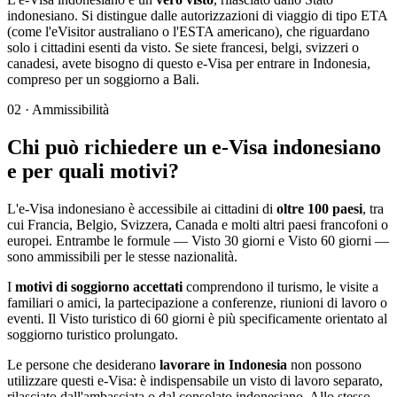
indonesiano. Si distingue dalle autorizzazioni di viaggio di tipo ETA
(come l'eVisitor australiano o l'ESTA americano), che riguardano
solo i cittadini esenti da visto. Se siete francesi, belgi, svizzeri o
canadesi, avete bisogno di questo e-Visa per entrare in Indonesia,
compreso per un soggiorno a Bali.
02
·
Ammissibilità
Chi può richiedere un e-Visa indonesiano
e per quali motivi?
L'e-Visa indonesiano è accessibile ai cittadini di
oltre 100 paesi
, tra
cui Francia, Belgio, Svizzera, Canada e molti altri paesi francofoni o
europei. Entrambe le formule — Visto 30 giorni e Visto 60 giorni —
sono ammissibili per le stesse nazionalità.
I
motivi di soggiorno accettati
comprendono il turismo, le visite a
familiari o amici, la partecipazione a conferenze, riunioni di lavoro o
eventi. Il Visto turistico di 60 giorni è più specificamente orientato al
soggiorno turistico prolungato.
Le persone che desiderano
lavorare in Indonesia
non possono
utilizzare questi e-Visa: è indispensabile un visto di lavoro separato,
rilasciato dall'ambasciata o dal consolato indonesiano. Allo stesso