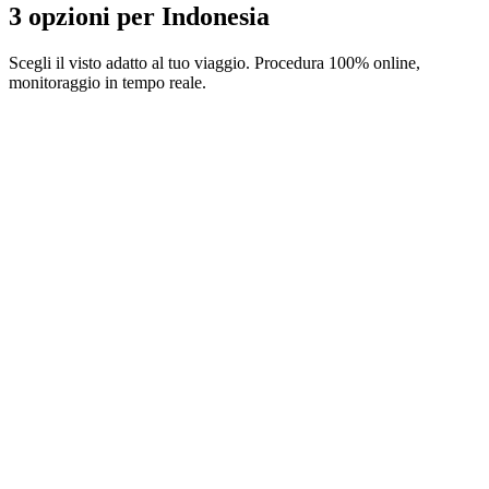
3 opzioni per Indonesia
Scegli il visto adatto al tuo viaggio. Procedura 100% online,
monitoraggio in tempo reale.
30-day Visa on arrival B1
Servizio Visamundi: 39 € IVA inclusa
Spese consolari: ≈ 25 €
(
500.000 IDR
)
Visto elettronico
60-day Tourist visa C1
Servizio Visamundi: 39 € IVA inclusa