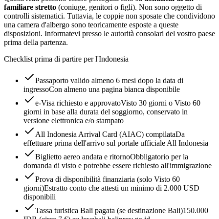
familiare stretto
(coniuge, genitori o figli). Non sono oggetto di
controlli sistematici. Tuttavia, le coppie non sposate che condividono
una camera d'albergo sono teoricamente esposte a queste
disposizioni. Informatevi presso le autorità consolari del vostro paese
prima della partenza.
Checklist prima di partire per l'Indonesia
Passaporto valido almeno 6 mesi dopo la data di
ingresso
Con almeno una pagina bianca disponibile
e-Visa richiesto e approvato
Visto 30 giorni o Visto 60
giorni in base alla durata del soggiorno, conservato in
versione elettronica e/o stampato
All Indonesia Arrival Card (AIAC) compilata
Da
effettuare prima dell'arrivo sul portale ufficiale All Indonesia
Biglietto aereo andata e ritorno
Obbligatorio per la
domanda di visto e potrebbe essere richiesto all'immigrazione
Prova di disponibilità finanziaria (solo Visto 60
giorni)
Estratto conto che attesti un minimo di 2.000 USD
disponibili
Tassa turistica Bali pagata (se destinazione Bali)
150.000