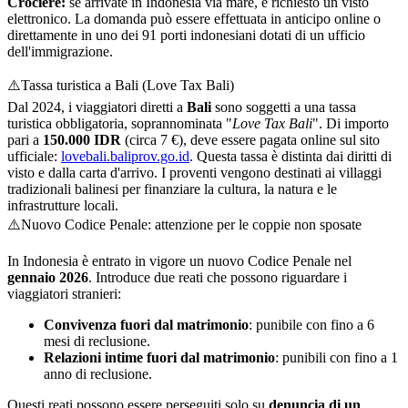
Crociere:
se arrivate in Indonesia via mare, è richiesto un visto
elettronico. La domanda può essere effettuata in anticipo online o
direttamente in uno dei 91 porti indonesiani dotati di un ufficio
dell'immigrazione.
⚠️
Tassa turistica a Bali (Love Tax Bali)
Dal 2024, i viaggiatori diretti a
Bali
sono soggetti a una tassa
turistica obbligatoria, soprannominata "
Love Tax Bali
". Di importo
pari a
150.000 IDR
(circa 7 €), deve essere pagata online sul sito
ufficiale:
lovebali.baliprov.go.id
. Questa tassa è distinta dai diritti di
visto e dalla carta d'arrivo. I proventi vengono destinati ai villaggi
tradizionali balinesi per finanziare la cultura, la natura e le
infrastrutture locali.
⚠️
Nuovo Codice Penale: attenzione per le coppie non sposate
In Indonesia è entrato in vigore un nuovo Codice Penale nel
gennaio 2026
. Introduce due reati che possono riguardare i
viaggiatori stranieri:
Convivenza fuori dal matrimonio
: punibile con fino a 6
mesi di reclusione.
Relazioni intime fuori dal matrimonio
: punibili con fino a 1
anno di reclusione.
Questi reati possono essere perseguiti solo su
denuncia di un