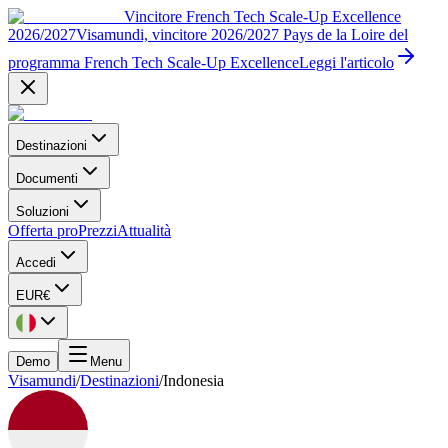
Vincitore French Tech Scale-Up Excellence
2026/2027
Visamundi, vincitore 2026/2027 Pays de la Loire del
programma French Tech Scale-Up Excellence
Leggi l'articolo
Destinazioni
Documenti
Soluzioni
Offerta pro
Prezzi
Attualità
Accedi
EUR
€
Demo
Menu
Visamundi
/
Destinazioni
/
Indonesia