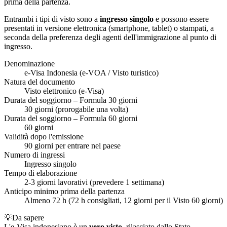
prima della partenza.
Entrambi i tipi di visto sono a
ingresso singolo
e possono essere
presentati in versione elettronica (smartphone, tablet) o stampati, a
seconda della preferenza degli agenti dell'immigrazione al punto di
ingresso.
Denominazione
e-Visa Indonesia (e-VOA / Visto turistico)
Natura del documento
Visto elettronico (e-Visa)
Durata del soggiorno – Formula 30 giorni
30 giorni (prorogabile una volta)
Durata del soggiorno – Formula 60 giorni
60 giorni
Validità dopo l'emissione
90 giorni per entrare nel paese
Numero di ingressi
Ingresso singolo
Tempo di elaborazione
2-3 giorni lavorativi (prevedere 1 settimana)
Anticipo minimo prima della partenza
Almeno 72 h (72 h consigliati, 12 giorni per il Visto 60 giorni)
💡
Da sapere
L'e-Visa indonesiano è un
vero visto
, rilasciato dallo Stato