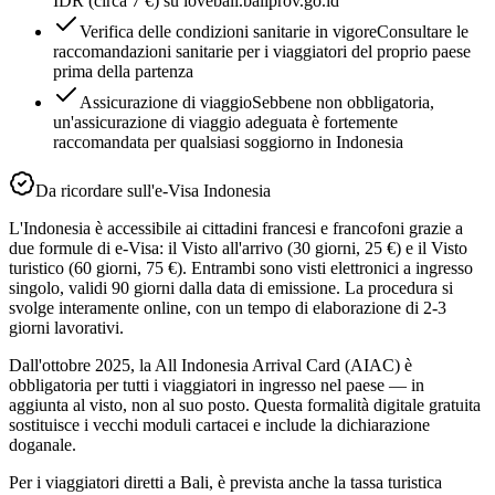
IDR (circa 7 €) su lovebali.baliprov.go.id
Verifica delle condizioni sanitarie in vigore
Consultare le
raccomandazioni sanitarie per i viaggiatori del proprio paese
prima della partenza
Assicurazione di viaggio
Sebbene non obbligatoria,
un'assicurazione di viaggio adeguata è fortemente
raccomandata per qualsiasi soggiorno in Indonesia
Da ricordare sull'e-Visa Indonesia
L'Indonesia è accessibile ai cittadini francesi e francofoni grazie a
due formule di e-Visa: il Visto all'arrivo (30 giorni, 25 €) e il Visto
turistico (60 giorni, 75 €). Entrambi sono visti elettronici a ingresso
singolo, validi 90 giorni dalla data di emissione. La procedura si
svolge interamente online, con un tempo di elaborazione di 2-3
giorni lavorativi.
Dall'ottobre 2025, la All Indonesia Arrival Card (AIAC) è
obbligatoria per tutti i viaggiatori in ingresso nel paese — in
aggiunta al visto, non al suo posto. Questa formalità digitale gratuita
sostituisce i vecchi moduli cartacei e include la dichiarazione
doganale.
Per i viaggiatori diretti a Bali, è prevista anche la tassa turistica