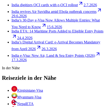
India digitizes OCI cards with e-OCI rollout
2.7.2026
India revives Air Suvidha amid Ebola outbreak concerns
29.6.2026
India’s 30-Day e-Visa Now Allows Multiple Entries: What
You Need to Know
15.6.2026
India ETA: 14 Maritime Ports Added to Eligible Entry Points
24.4.2026
India’s Digital Arrival Card: e-Arrival Becomes Mandatory
from April 2026
26.3.2026
India e-Visa: New Air, Land & Sea Entry Points (2026)
17.3.2026
In der Nähe
Reiseziele in der Nähe
Kirgisistan
e-Visa
Myanmar
e-Visa
Nepal
ETA