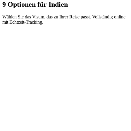
9 Optionen für Indien
Wählen Sie das Visum, das zu Ihrer Reise passt. Vollständig online,
mit Echtzeit-Tracking.
1-year e-Tourist visa
Visamundi-Service: 39 € inkl. MwSt.
Konsulargebühr: ≈ 40 €
(
42 USD
)
Elektronisches Visum
30-day e-Tourist visa
Visamundi-Service: 39 € inkl. MwSt.