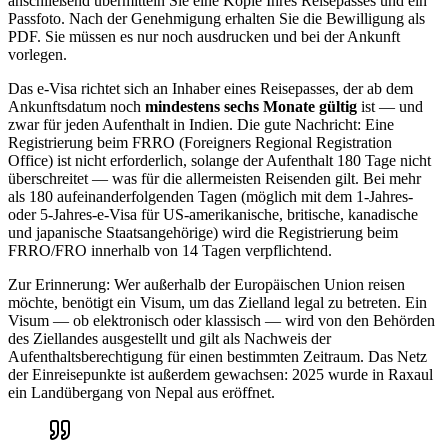
anschließend übermitteln Sie eine Kopie Ihres Reisepasses und ein
Passfoto. Nach der Genehmigung erhalten Sie die Bewilligung als
PDF. Sie müssen es nur noch ausdrucken und bei der Ankunft
vorlegen.
Das e-Visa richtet sich an Inhaber eines Reisepasses, der ab dem
Ankunftsdatum noch
mindestens sechs Monate gültig
ist — und
zwar für jeden Aufenthalt in Indien. Die gute Nachricht: Eine
Registrierung beim FRRO (Foreigners Regional Registration
Office) ist nicht erforderlich, solange der Aufenthalt 180 Tage nicht
überschreitet — was für die allermeisten Reisenden gilt. Bei mehr
als 180 aufeinanderfolgenden Tagen (möglich mit dem 1-Jahres-
oder 5-Jahres-e-Visa für US-amerikanische, britische, kanadische
und japanische Staatsangehörige) wird die Registrierung beim
FRRO/FRO innerhalb von 14 Tagen verpflichtend.
Zur Erinnerung: Wer außerhalb der Europäischen Union reisen
möchte, benötigt ein Visum, um das Zielland legal zu betreten. Ein
Visum — ob elektronisch oder klassisch — wird von den Behörden
des Ziellandes ausgestellt und gilt als Nachweis der
Aufenthaltsberechtigung für einen bestimmten Zeitraum. Das Netz
der Einreisepunkte ist außerdem gewachsen: 2025 wurde in Raxaul
ein Landübergang von Nepal aus eröffnet.