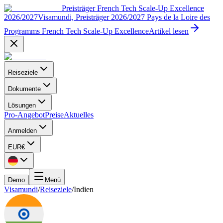
Preisträger French Tech Scale-Up Excellence
2026/2027
Visamundi, Preisträger 2026/2027 Pays de la Loire des
Programms French Tech Scale-Up Excellence
Artikel lesen
Reiseziele
Dokumente
Lösungen
Pro-Angebot
Preise
Aktuelles
Anmelden
EUR
€
Demo
Menü
Visamundi
/
Reiseziele
/
Indien