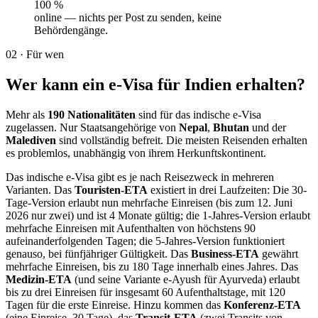
100 %
online — nichts per Post zu senden, keine
Behördengänge.
02
·
Für wen
Wer kann ein e-Visa für Indien erhalten?
Mehr als
190 Nationalitäten
sind für das indische e-Visa
zugelassen. Nur Staatsangehörige von
Nepal
,
Bhutan
und der
Malediven
sind vollständig befreit. Die meisten Reisenden erhalten
es problemlos, unabhängig von ihrem Herkunftskontinent.
Das indische e-Visa gibt es je nach Reisezweck in mehreren
Varianten. Das
Touristen-ETA
existiert in drei Laufzeiten: Die 30-
Tage-Version erlaubt nun mehrfache Einreisen (bis zum 12. Juni
2026 nur zwei) und ist 4 Monate gültig; die 1-Jahres-Version erlaubt
mehrfache Einreisen mit Aufenthalten von höchstens 90
aufeinanderfolgenden Tagen; die 5-Jahres-Version funktioniert
genauso, bei fünfjähriger Gültigkeit. Das
Business-ETA
gewährt
mehrfache Einreisen, bis zu 180 Tage innerhalb eines Jahres. Das
Medizin-ETA
(und seine Variante e-Ayush für Ayurveda) erlaubt
bis zu drei Einreisen für insgesamt 60 Aufenthaltstage, mit 120
Tagen für die erste Einreise. Hinzu kommen das
Konferenz-ETA
(eine Einreise, 30 Tage), das
Transit-ETA
(zwei Transits von