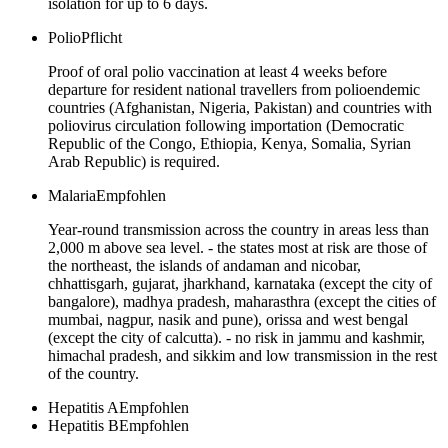
isolation for up to 6 days.
Polio
Pflicht
Proof of oral polio vaccination at least 4 weeks before
departure for resident national travellers from polioendemic
countries (Afghanistan, Nigeria, Pakistan) and countries with
poliovirus circulation following importation (Democratic
Republic of the Congo, Ethiopia, Kenya, Somalia, Syrian
Arab Republic) is required.
Malaria
Empfohlen
Year-round transmission across the country in areas less than
2,000 m above sea level. - the states most at risk are those of
the northeast, the islands of andaman and nicobar,
chhattisgarh, gujarat, jharkhand, karnataka (except the city of
bangalore), madhya pradesh, maharasthra (except the cities of
mumbai, nagpur, nasik and pune), orissa and west bengal
(except the city of calcutta). - no risk in jammu and kashmir,
himachal pradesh, and sikkim and low transmission in the rest
of the country.
Hepatitis A
Empfohlen
Hepatitis B
Empfohlen