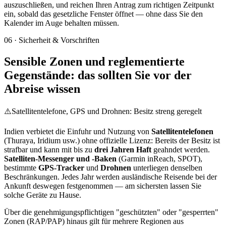
auszuschließen, und reichen Ihren Antrag zum richtigen Zeitpunkt
ein, sobald das gesetzliche Fenster öffnet — ohne dass Sie den
Kalender im Auge behalten müssen.
06
·
Sicherheit & Vorschriften
Sensible Zonen und reglementierte
Gegenstände: das sollten Sie vor der
Abreise wissen
⚠️
Satellitentelefone, GPS und Drohnen: Besitz streng geregelt
Indien verbietet die Einfuhr und Nutzung von
Satellitentelefonen
(Thuraya, Iridium usw.) ohne offizielle Lizenz: Bereits der Besitz ist
strafbar und kann mit bis zu
drei Jahren Haft
geahndet werden.
Satelliten-Messenger und -Baken
(Garmin inReach, SPOT),
bestimmte
GPS-Tracker
und
Drohnen
unterliegen denselben
Beschränkungen. Jedes Jahr werden ausländische Reisende bei der
Ankunft deswegen festgenommen — am sichersten lassen Sie
solche Geräte zu Hause.
Über die genehmigungspflichtigen "geschützten" oder "gesperrten"
Zonen (RAP/PAP) hinaus gilt für mehrere Regionen aus