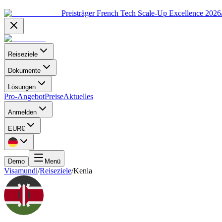
Preisträger French Tech Scale-Up Excellence 202
Reiseziele
Dokumente
Lösungen
Pro-Angebot
Preise
Aktuelles
Anmelden
EUR
€
Demo
Menü
Visamundi
/
Reiseziele
/
Kenia