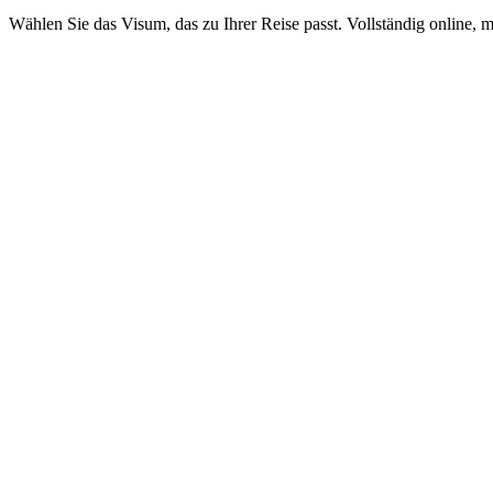
Wählen Sie das Visum, das zu Ihrer Reise passt. Vollständig online, m
ETA Business
Visamundi-Service: 39 € inkl. MwSt.
Konsulargebühr: ≈ 35 €
(
35 USD
)
Genehmigung
ETA Tourism
Visamundi-Service: 39 € inkl. MwSt.
Konsulargebühr: ≈ 35 €
(
35 USD
)
Genehmigung