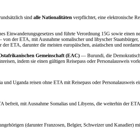
rundsätzlich sind
alle Nationalitäten
verpflichtet, eine elektronische 
nes Einwanderungsgesetzes und führte Verordnung 15G sowie einen ne
 — von der ETA, mit Ausnahme somalischer und libyscher Staatsbürger, 
der der ETA, darunter die meisten europäischen, asiatischen und nordam
Ostafrikanischen Gemeinschaft (EAC)
— Burundi, die Demokratisc
eisen, indem sie einen gültigen Reisepass oder Personalausweis vorle
 und Uganda reisen ohne ETA mit Reisepass oder Personalausweis ein,
ETA befreit, mit Ausnahme Somalias und Libyens, die weiterhin der ETA
sangehörigen (darunter Franzosen, Belgier, Schweizer und Kanadier) m