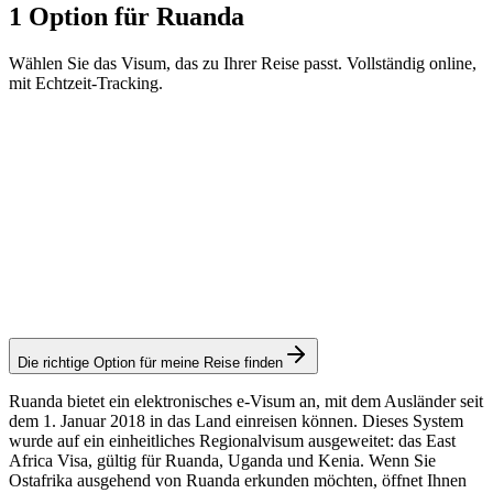
1 Option für Ruanda
Wählen Sie das Visum, das zu Ihrer Reise passt. Vollständig online,
mit Echtzeit-Tracking.
East Africa Visa (entry through Rwanda)
Visamundi-Service: 39 € inkl. MwSt.
Konsulargebühr: ≈ 90 €
(
100 USD
)
Elektronisches Visum
Die richtige Option für meine Reise finden
Ruanda bietet ein elektronisches e-Visum an, mit dem Ausländer seit
dem 1. Januar 2018 in das Land einreisen können. Dieses System
wurde auf ein einheitliches Regionalvisum ausgeweitet: das East
Africa Visa, gültig für Ruanda, Uganda und Kenia. Wenn Sie
Ostafrika ausgehend von Ruanda erkunden möchten, öffnet Ihnen