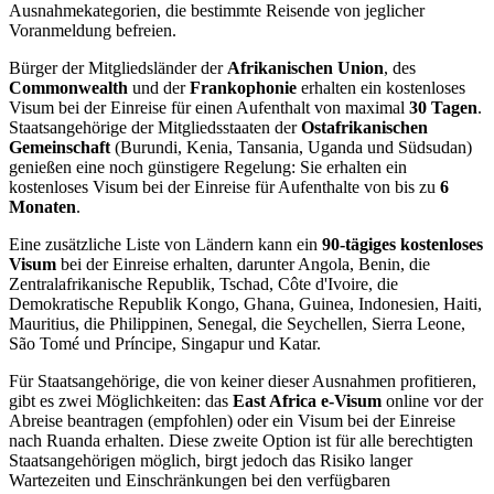
Ausnahmekategorien, die bestimmte Reisende von jeglicher
Voranmeldung befreien.
Bürger der Mitgliedsländer der
Afrikanischen Union
, des
Commonwealth
und der
Frankophonie
erhalten ein kostenloses
Visum bei der Einreise für einen Aufenthalt von maximal
30 Tagen
.
Staatsangehörige der Mitgliedsstaaten der
Ostafrikanischen
Gemeinschaft
(Burundi, Kenia, Tansania, Uganda und Südsudan)
genießen eine noch günstigere Regelung: Sie erhalten ein
kostenloses Visum bei der Einreise für Aufenthalte von bis zu
6
Monaten
.
Eine zusätzliche Liste von Ländern kann ein
90-tägiges kostenloses
Visum
bei der Einreise erhalten, darunter Angola, Benin, die
Zentralafrikanische Republik, Tschad, Côte d'Ivoire, die
Demokratische Republik Kongo, Ghana, Guinea, Indonesien, Haiti,
Mauritius, die Philippinen, Senegal, die Seychellen, Sierra Leone,
São Tomé und Príncipe, Singapur und Katar.
Für Staatsangehörige, die von keiner dieser Ausnahmen profitieren,
gibt es zwei Möglichkeiten: das
East Africa e-Visum
online vor der
Abreise beantragen (empfohlen) oder ein Visum bei der Einreise
nach Ruanda erhalten. Diese zweite Option ist für alle berechtigten
Staatsangehörigen möglich, birgt jedoch das Risiko langer
Wartezeiten und Einschränkungen bei den verfügbaren