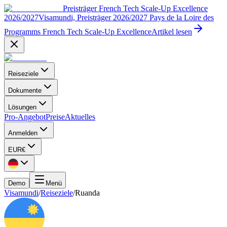
Preisträger French Tech Scale-Up Excellence
2026/2027
Visamundi, Preisträger 2026/2027 Pays de la Loire des
Programms French Tech Scale-Up Excellence
Artikel lesen
Reiseziele
Dokumente
Lösungen
Pro-Angebot
Preise
Aktuelles
Anmelden
EUR
€
Demo
Menü
Visamundi
/
Reiseziele
/
Ruanda