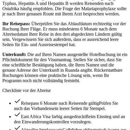
Typhus, Hepatitis A und Hepatitis B werden Reisenden nach
Ostafrika häufig empfohlen. Die Frage der Malariaprophylaxe sollte
je nach Ihrer genauen Route mit Ihrem Arzt besprochen werden.
Ihr Reisepass:
Überprüfen Sie das Ablaufdatum rechtzeitig vor der
Buchung Ihrer Flüge. Er muss mindestens 6 Monate nach dem
Abreisedatum Ihrer Reise in den drei abgedeckten Ländern gültig
sein. Vergewissern Sie sich außerdem, dass er ausreichend leere
Seiten für Ein- und Ausreisestempel hat.
Unterkunft:
Die auf Ihren Namen ausgestellte Hotelbuchung ist ein
Pflichtdokument für den Visumantrag. Stellen Sie sicher, dass Sie
eine schriftliche Bestätigung haben, die Ihren Namen und die
genaue Adresse der Unterkunft in Ruanda angibt. Rückerstattbare
Buchungen können eine praktische Lösung sein, wenn Ihr
Programm noch nicht vollständig feststeht.
Checkliste vor der Abreise
Reisepass 6 Monate nach Reiseende gültig
Prüfen Sie
auch das Vorhandensein leerer Seiten für Stempel.
East Africa Visa farbig ausgedruckt
Beim Einstieg und an
den Einwanderungskontrollen vorzulegen.
Aktueller Impfausweis
Gelbfieber obligatorisch (wenn aus