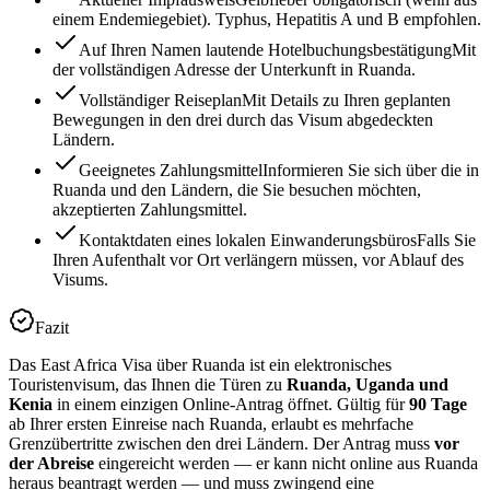
einem Endemiegebiet). Typhus, Hepatitis A und B empfohlen.
Auf Ihren Namen lautende Hotelbuchungsbestätigung
Mit
der vollständigen Adresse der Unterkunft in Ruanda.
Vollständiger Reiseplan
Mit Details zu Ihren geplanten
Bewegungen in den drei durch das Visum abgedeckten
Ländern.
Geeignetes Zahlungsmittel
Informieren Sie sich über die in
Ruanda und den Ländern, die Sie besuchen möchten,
akzeptierten Zahlungsmittel.
Kontaktdaten eines lokalen Einwanderungsbüros
Falls Sie
Ihren Aufenthalt vor Ort verlängern müssen, vor Ablauf des
Visums.
Fazit
Das East Africa Visa über Ruanda ist ein elektronisches
Touristenvisum, das Ihnen die Türen zu
Ruanda, Uganda und
Kenia
in einem einzigen Online-Antrag öffnet. Gültig für
90 Tage
ab Ihrer ersten Einreise nach Ruanda, erlaubt es mehrfache
Grenzübertritte zwischen den drei Ländern. Der Antrag muss
vor
der Abreise
eingereicht werden — er kann nicht online aus Ruanda
heraus beantragt werden — und muss zwingend eine