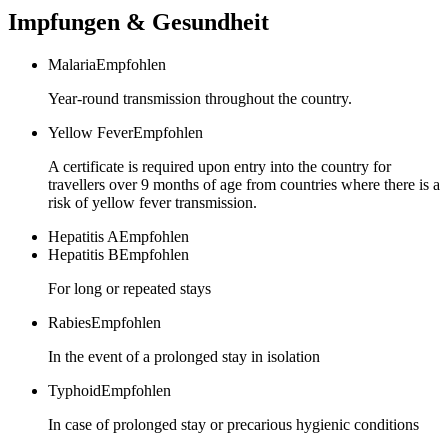
Impfungen & Gesundheit
Malaria
Empfohlen
Year-round transmission throughout the country.
Yellow Fever
Empfohlen
A certificate is required upon entry into the country for
travellers over 9 months of age from countries where there is a
risk of yellow fever transmission.
Hepatitis A
Empfohlen
Hepatitis B
Empfohlen
For long or repeated stays
Rabies
Empfohlen
In the event of a prolonged stay in isolation
Typhoid
Empfohlen
In case of prolonged stay or precarious hygienic conditions