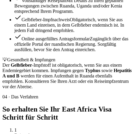
Vollständiger Reiseplan
Mit Details zu Ihren geplanten
Bewegungen zwischen Ruanda, Uganda und/oder Kenia
entsprechend Ihrem Programm.
Gelbfieber-Impfnachweis
Obligatorisch, wenn Sie aus
einem Land einreisen, in dem Gelbfieber endemisch ist. In
jedem Fall dringend empfohlen.
Online ausgefülltes Antragsformular
Zugänglich über das
offizielle Portal der ruandischen Regierung. Sorgfältig
ausfüllen, bevor Sie den Antrag einreichen.
💡
Gesundheit & Impfungen
Der
Gelbfieber
-Impfstoff ist obligatorisch, wenn Sie aus einem
Endemiegebiet kommen. Impfungen gegen
Typhus
sowie
Hepatitis
A und B
werden für einen Aufenthalt in Ruanda ebenfalls
empfohlen. Konsultieren Sie Ihren Arzt oder ein Reiseimpfzentrum
vor der Abreise.
04
·
Das Verfahren
So erhalten Sie Ihr East Africa Visa
Schritt für Schritt
1