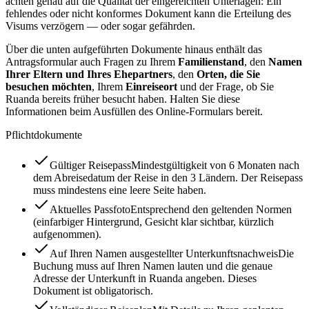
achten genau auf die Qualität der eingereichten Unterlagen: Ein
fehlendes oder nicht konformes Dokument kann die Erteilung des
Visums verzögern — oder sogar gefährden.
Über die unten aufgeführten Dokumente hinaus enthält das
Antragsformular auch Fragen zu Ihrem
Familienstand
, den
Namen
Ihrer Eltern und Ihres Ehepartners
, den
Orten, die Sie
besuchen möchten
, Ihrem
Einreiseort
und der Frage, ob Sie
Ruanda bereits früher besucht haben. Halten Sie diese
Informationen beim Ausfüllen des Online-Formulars bereit.
Pflichtdokumente
Gültiger Reisepass
Mindestgültigkeit von 6 Monaten nach
dem Abreisedatum der Reise in den 3 Ländern. Der Reisepass
muss mindestens eine leere Seite haben.
Aktuelles Passfoto
Entsprechend den geltenden Normen
(einfarbiger Hintergrund, Gesicht klar sichtbar, kürzlich
aufgenommen).
Auf Ihren Namen ausgestellter Unterkunftsnachweis
Die
Buchung muss auf Ihren Namen lauten und die genaue
Adresse der Unterkunft in Ruanda angeben. Dieses
Dokument ist obligatorisch.