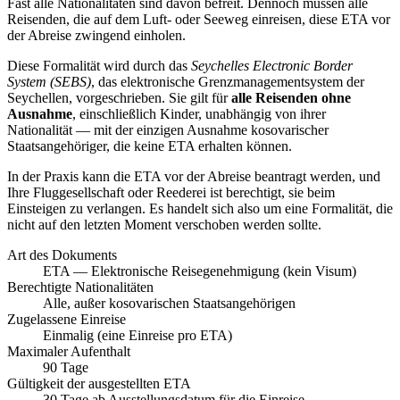
Fast alle Nationalitäten sind davon befreit. Dennoch müssen alle
Reisenden, die auf dem Luft- oder Seeweg einreisen, diese ETA vor
der Abreise zwingend einholen.
Diese Formalität wird durch das
Seychelles Electronic Border
System (SEBS)
, das elektronische Grenzmanagementsystem der
Seychellen, vorgeschrieben. Sie gilt für
alle Reisenden ohne
Ausnahme
, einschließlich Kinder, unabhängig von ihrer
Nationalität — mit der einzigen Ausnahme kosovarischer
Staatsangehöriger, die keine ETA erhalten können.
In der Praxis kann die ETA vor der Abreise beantragt werden, und
Ihre Fluggesellschaft oder Reederei ist berechtigt, sie beim
Einsteigen zu verlangen. Es handelt sich also um eine Formalität, die
nicht auf den letzten Moment verschoben werden sollte.
Art des Dokuments
ETA — Elektronische Reisegenehmigung (kein Visum)
Berechtigte Nationalitäten
Alle, außer kosovarischen Staatsangehörigen
Zugelassene Einreise
Einmalig (eine Einreise pro ETA)
Maximaler Aufenthalt
90 Tage
Gültigkeit der ausgestellten ETA
30 Tage ab Ausstellungsdatum für die Einreise