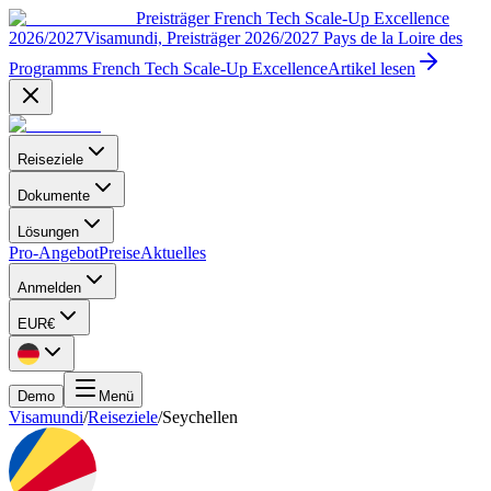
Preisträger French Tech Scale-Up Excellence
2026/2027
Visamundi, Preisträger 2026/2027 Pays de la Loire des
Programms French Tech Scale-Up Excellence
Artikel lesen
Reiseziele
Dokumente
Lösungen
Pro-Angebot
Preise
Aktuelles
Anmelden
EUR
€
Demo
Menü
Visamundi
/
Reiseziele
/
Seychellen