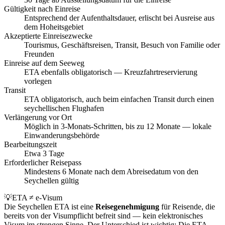
Gültigkeit nach Einreise
Entsprechend der Aufenthaltsdauer, erlischt bei Ausreise aus
dem Hoheitsgebiet
Akzeptierte Einreisezwecke
Tourismus, Geschäftsreisen, Transit, Besuch von Familie oder
Freunden
Einreise auf dem Seeweg
ETA ebenfalls obligatorisch — Kreuzfahrtreservierung
vorlegen
Transit
ETA obligatorisch, auch beim einfachen Transit durch einen
seychellischen Flughafen
Verlängerung vor Ort
Möglich in 3-Monats-Schritten, bis zu 12 Monate — lokale
Einwanderungsbehörde
Bearbeitungszeit
Etwa 3 Tage
Erforderlicher Reisepass
Mindestens 6 Monate nach dem Abreisedatum von den
Seychellen gültig
💡
ETA ≠ e-Visum
Die Seychellen ETA ist eine
Reisegenehmigung
für Reisende, die
bereits von der Visumpflicht befreit sind — kein elektronisches
Visum im strengen Sinne. Der Unterschied ist wichtig: Die ETA