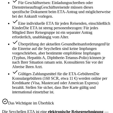
Für Geschäftsreisen: Einladungsschreiben oder
Dienstreiseauftrag
Geschäftsreisende müssen dieses
spezifische Dokument beim ETA-Antrag und möglicherweise
bei der Ankunft vorlegen.
Eine individuelle ETA für jeden Reisenden, einschließlich
Kinder
Die ETA ist streng personenbezogen: Für jedes
Mitglied Ihrer Reisegruppe ist ein separater Antrag
erforderlich, unabhängig vom Alter.
Überprüfung der aktuellen Gesundheitsanforderungen
Für
die Einreise auf die Seychellen sind keine Impfungen
vorgeschrieben, aber bestimmte empfohlene Impfungen
(Typhus, Hepatitis A, Diphtherie-Tetanus-Polio) können je
nach Ihrer Situation ratsam sein. Konsultieren Sie vor der
Abreise Ihren Arzt.
Gültiges Zahlungsmittel für die ETA-Gebühren
Die
Konsulargebühren (160 SCR, etwa 11 €) werden online per
Kreditkarte (Visa, Mastercard oder American Express)
bezahlt. Stellen Sie sicher, dass Ihre Karte gültig und
international einsetzbar ist.
Das Wichtigste im Überblick
Die Seychellen ETA ist eine
elektronische Reisegenehmigung
—