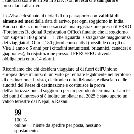
l'autorizzazione le arriva in PDF. Non le resta che stamparla e
presentarla all'arrivo.
L'e-Visa è destinato ai titolari di un passaporto con
validità di
almeno sei mesi
dalla data di arrivo, per ogni soggiorno in India.
Buona notizia: non è necessaria alcuna registrazione presso il FRRO
(Foreigners Regional Registration Office) fintanto che il soggiorno
non supera i 180 giorni — il che riguarda la stragrande maggioranza
dei viaggiatori. Oltre i 180 giorni consecutivi (possibile con gli e-
Visa 1 anno o 5 anni per i cittadini statunitensi, britannici, canadesi e
giapponesi), la registrazione presso il FRRO/FRO diventa
obbligatoria entro 14 giorni.
Ricordiamo che chi desidera viaggiare al di fuori dell'Unione
europea deve munirsi di un visto per entrare legalmente nel territorio
di destinazione. Il visto, elettronico o tradizionale, è rilasciato dalle
autorità del Paese di destinazione e costituisce la prova
dell'autorizzazione al soggiorno per un periodo determinato. La rete
dei punti d'ingresso si è inoltre ampliata: nel 2025 è stato aperto un
valico terrestre dal Nepal, a Raxaul.
100 %
online — niente da spedire per posta, nessuno
spostamento.