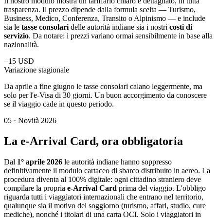
Il nostro modulo mostra un tariffario chiaro e dettagliato, in tutta
trasparenza. Il prezzo dipende dalla formula scelta — Turismo,
Business, Medico, Conferenza, Transito o Alpinismo — e include
sia le
tasse consolari
delle autorità indiane sia i nostri
costi di
servizio
. Da notare: i prezzi variano ormai sensibilmente in base alla
nazionalità.
−15 USD
Variazione stagionale
Da aprile a fine giugno le tasse consolari calano leggermente, ma
solo per l'e-Visa di 30 giorni. Un buon accorgimento da conoscere
se il viaggio cade in questo periodo.
05
·
Novità 2026
La e-Arrival Card, ora obbligatoria
Dal
1° aprile 2026
le autorità indiane hanno soppresso
definitivamente il modulo cartaceo di sbarco distribuito in aereo. La
procedura diventa al 100% digitale: ogni cittadino straniero deve
compilare la propria
e-Arrival Card
prima del viaggio. L'obbligo
riguarda tutti i viaggiatori internazionali che entrano nel territorio,
qualunque sia il motivo del soggiorno (turismo, affari, studio, cure
mediche), nonché i titolari di una carta OCI. Solo i viaggiatori in