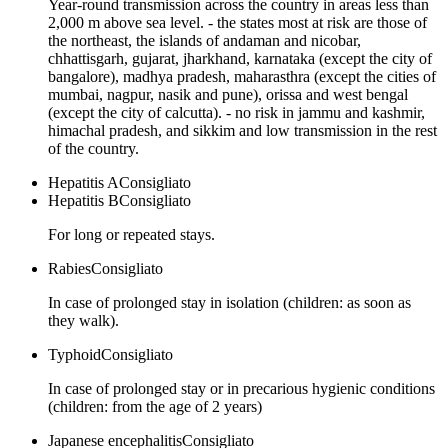
Year-round transmission across the country in areas less than
2,000 m above sea level. - the states most at risk are those of
the northeast, the islands of andaman and nicobar,
chhattisgarh, gujarat, jharkhand, karnataka (except the city of
bangalore), madhya pradesh, maharasthra (except the cities of
mumbai, nagpur, nasik and pune), orissa and west bengal
(except the city of calcutta). - no risk in jammu and kashmir,
himachal pradesh, and sikkim and low transmission in the rest
of the country.
Hepatitis A
Consigliato
Hepatitis B
Consigliato
For long or repeated stays.
Rabies
Consigliato
In case of prolonged stay in isolation (children: as soon as
they walk).
Typhoid
Consigliato
In case of prolonged stay or in precarious hygienic conditions
(children: from the age of 2 years)
Japanese encephalitis
Consigliato