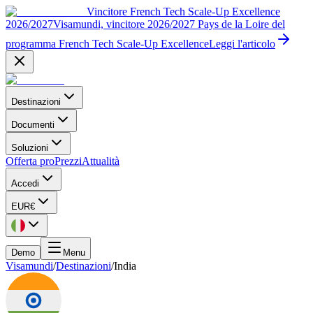
Vincitore French Tech Scale-Up Excellence
2026/2027
Visamundi, vincitore 2026/2027 Pays de la Loire del
programma French Tech Scale-Up Excellence
Leggi l'articolo
Destinazioni
Documenti
Soluzioni
Offerta pro
Prezzi
Attualità
Accedi
EUR
€
Demo
Menu
Visamundi
/
Destinazioni
/
India