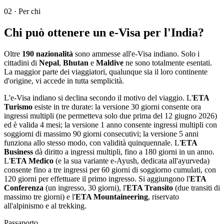
02
·
Per chi
Chi può ottenere un e-Visa per l'India?
Oltre
190 nazionalità
sono ammesse all'e-Visa indiano. Solo i
cittadini di
Nepal
,
Bhutan
e
Maldive
ne sono totalmente esentati.
La maggior parte dei viaggiatori, qualunque sia il loro continente
d'origine, vi accede in tutta semplicità.
L'e-Visa indiano si declina secondo il motivo del viaggio. L'
ETA
Turismo
esiste in tre durate: la versione 30 giorni consente ora
ingressi multipli (ne permetteva solo due prima del 12 giugno 2026)
ed è valida 4 mesi; la versione 1 anno consente ingressi multipli con
soggiorni di massimo 90 giorni consecutivi; la versione 5 anni
funziona allo stesso modo, con validità quinquennale. L'
ETA
Business
dà diritto a ingressi multipli, fino a 180 giorni in un anno.
L'
ETA Medico
(e la sua variante e-Ayush, dedicata all'ayurveda)
consente fino a tre ingressi per 60 giorni di soggiorno cumulati, con
120 giorni per effettuare il primo ingresso. Si aggiungono l'
ETA
Conferenza
(un ingresso, 30 giorni), l'
ETA Transito
(due transiti di
massimo tre giorni) e l'
ETA Mountaineering
, riservato
all'alpinismo e al trekking.
Passaporto