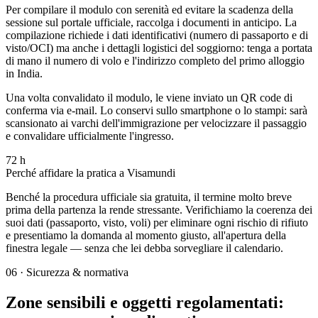
Per compilare il modulo con serenità ed evitare la scadenza della
sessione sul portale ufficiale, raccolga i documenti in anticipo. La
compilazione richiede i dati identificativi (numero di passaporto e di
visto/OCI) ma anche i dettagli logistici del soggiorno: tenga a portata
di mano il numero di volo e l'indirizzo completo del primo alloggio
in India.
Una volta convalidato il modulo, le viene inviato un QR code di
conferma via e-mail. Lo conservi sullo smartphone o lo stampi: sarà
scansionato ai varchi dell'immigrazione per velocizzare il passaggio
e convalidare ufficialmente l'ingresso.
72 h
Perché affidare la pratica a Visamundi
Benché la procedura ufficiale sia gratuita, il termine molto breve
prima della partenza la rende stressante. Verifichiamo la coerenza dei
suoi dati (passaporto, visto, voli) per eliminare ogni rischio di rifiuto
e presentiamo la domanda al momento giusto, all'apertura della
finestra legale — senza che lei debba sorvegliare il calendario.
06
·
Sicurezza & normativa
Zone sensibili e oggetti regolamentati: