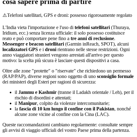
cosa sapere prima di partire
⚠️
Telefoni satellitari, GPS e droni: possesso rigorosamente regolato
L'India vieta l'importazione e l'uso di
telefoni satellitari
(Thuraya,
Iridium, ecc.) senza licenza ufficiale: il solo possesso costituisce
reato e può comportare pene fino a
tre anni di reclusione
.
Messenger e beacon satellitari
(Garmin inReach, SPOT), alcuni
localizzatori GPS
e i
droni
rientrano nelle stesse restrizioni. Ogni
anno viaggiatori stranieri vengono arrestati all'arrivo per questo
motivo: la scelta più sicura è lasciare questi dispositivi a casa.
Oltre alle zone "protette" o "riservate" che richiedono un permesso
(RAP/PAP), diverse regioni sono oggetto di uno
sconsiglio formale
dei ministeri degli Esteri per ragioni di sicurezza:
il
Jammu e Kashmir
(tranne il Ladakh orientale / Leh), per il
rischio di disordini e attentati;
il
Manipur
, colpito da violenze intercomunitarie;
la
fascia di 10 km lungo il confine con il Pakistan
, nonché
alcune zone vicine al confine con la Cina (LAC).
Queste raccomandazioni cambiano regolarmente: consultate sempre
gli avvisi di viaggio ufficiali del vostro Paese prima della partenza.