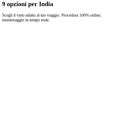
9 opzioni per India
Scegli il visto adatto al tuo viaggio. Procedura 100% online,
monitoraggio in tempo reale.
1-year e-Tourist visa
Servizio Visamundi: 39 € IVA inclusa
Spese consolari: ≈ 40 €
(
42 USD
)
Visto elettronico
30-day e-Tourist visa
Servizio Visamundi: 39 € IVA inclusa