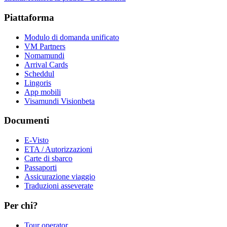
Piattaforma
Modulo di domanda unificato
VM Partners
Nomamundi
Arrival Cards
Scheddul
Lingoris
App mobili
Visamundi Vision
beta
Documenti
E-Visto
ETA / Autorizzazioni
Carte di sbarco
Passaporti
Assicurazione viaggio
Traduzioni asseverate
Per chi?
Tour operator