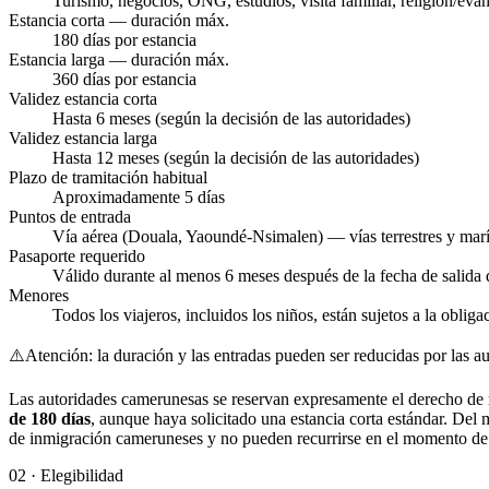
Turismo, negocios, ONG, estudios, visita familiar, religión/eva
Estancia corta — duración máx.
180 días por estancia
Estancia larga — duración máx.
360 días por estancia
Validez estancia corta
Hasta 6 meses (según la decisión de las autoridades)
Validez estancia larga
Hasta 12 meses (según la decisión de las autoridades)
Plazo de tramitación habitual
Aproximadamente 5 días
Puntos de entrada
Vía aérea (Douala, Yaoundé-Nsimalen) — vías terrestres y marí
Pasaporte requerido
Válido durante al menos 6 meses después de la fecha de salid
Menores
Todos los viajeros, incluidos los niños, están sujetos a la oblig
⚠️
Atención: la duración y las entradas pueden ser reducidas por las a
Las autoridades camerunesas se reservan expresamente el derecho de
de 180 días
, aunque haya solicitado una estancia corta estándar. Del
de inmigración cameruneses y no pueden recurrirse en el momento de 
02
·
Elegibilidad