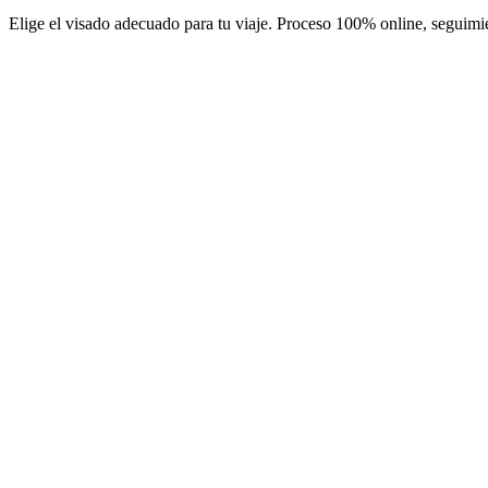
Elige el visado adecuado para tu viaje. Proceso 100% online, seguimie
e-Visa Long-stay
Servicio Visamundi: 49 € IVA incluido
Tasas consulares: 332 €
Visado electrónico
e-Visa Short-stay
Servicio Visamundi: 49 € IVA incluido
Tasas consulares: 167 €
Visado electrónico