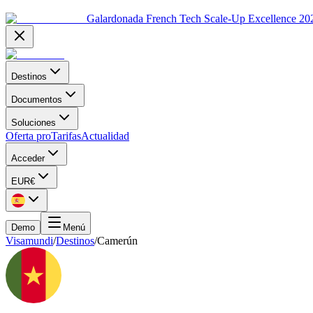
Galardonada French Tech Scale-Up Excellence 20
Destinos
Documentos
Soluciones
Oferta pro
Tarifas
Actualidad
Acceder
EUR
€
Demo
Menú
Visamundi
/
Destinos
/
Camerún