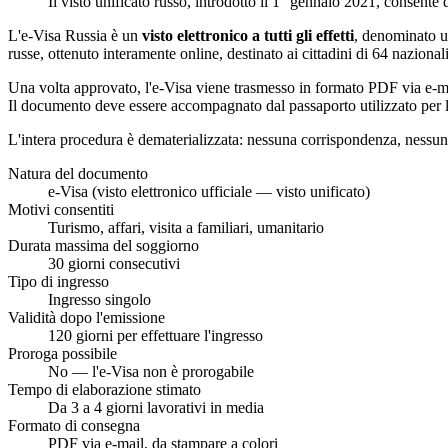
Il visto unificato russo, introdotto il 1° gennaio 2021, consente d
L'e-Visa Russia è un
visto elettronico a tutti gli effetti
, denominato uf
russe, ottenuto interamente online, destinato ai cittadini di 64 nazional
Una volta approvato, l'e-Visa viene trasmesso in formato PDF via e-
Il documento deve essere accompagnato dal passaporto utilizzato per la 
L'intera procedura è dematerializzata: nessuna corrispondenza, nessuna
Natura del documento
e-Visa (visto elettronico ufficiale — visto unificato)
Motivi consentiti
Turismo, affari, visita a familiari, umanitario
Durata massima del soggiorno
30 giorni consecutivi
Tipo di ingresso
Ingresso singolo
Validità dopo l'emissione
120 giorni per effettuare l'ingresso
Proroga possibile
No — l'e-Visa non è prorogabile
Tempo di elaborazione stimato
Da 3 a 4 giorni lavorativi in media
Formato di consegna
PDF via e-mail, da stampare a colori