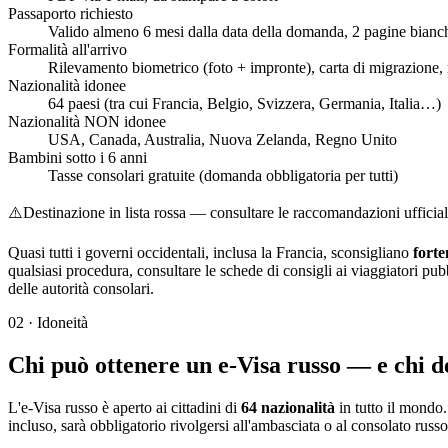
Passaporto richiesto
Valido almeno 6 mesi dalla data della domanda, 2 pagine bianc
Formalità all'arrivo
Rilevamento biometrico (foto + impronte), carta di migrazione, 
Nazionalità idonee
64 paesi (tra cui Francia, Belgio, Svizzera, Germania, Italia…)
Nazionalità NON idonee
USA, Canada, Australia, Nuova Zelanda, Regno Unito
Bambini sotto i 6 anni
Tasse consolari gratuite (domanda obbligatoria per tutti)
⚠️
Destinazione in lista rossa — consultare le raccomandazioni ufficial
Quasi tutti i governi occidentali, inclusa la Francia, sconsigliano
fort
qualsiasi procedura, consultare le schede di consigli ai viaggiatori pu
delle autorità consolari.
02
·
Idoneità
Chi può ottenere un e-Visa russo — e chi d
L'e-Visa russo è aperto ai cittadini di
64 nazionalità
in tutto il mondo.
incluso, sarà obbligatorio rivolgersi all'ambasciata o al consolato russo