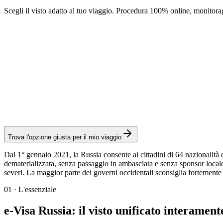
Scegli il visto adatto al tuo viaggio. Procedura 100% online, monitora
e-Visa
Servizio Visamundi: 39 € IVA inclusa
Spese consolari: ≈ 50 €
(
374 CNY
)
Visto elettronico
Trova l'opzione giusta per il mio viaggio
Dal 1° gennaio 2021, la Russia consente ai cittadini di 64 nazionalità d
dematerializzata, senza passaggio in ambasciata e senza sponsor locale
severi. La maggior parte dei governi occidentali sconsiglia fortemente
01
·
L'essenziale
e-Visa Russia: il visto unificato interament