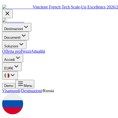
Vincitore French Tech Scale-Up Excellence 2026/
Destinazioni
Documenti
Soluzioni
Offerta pro
Prezzi
Attualità
Accedi
EUR
€
Demo
Menu
Visamundi
/
Destinazioni
/
Russia