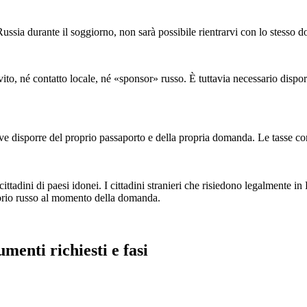
a Russia durante il soggiorno, non sarà possibile rientrarvi con lo stesso
nvito, né contatto locale, né «sponsor» russo. È tuttavia necessario dispor
deve disporre del proprio passaporto e della propria domanda. Le tasse co
 cittadini di paesi idonei. I cittadini stranieri che risiedono legalment
rritorio russo al momento della domanda.
menti richiesti e fasi