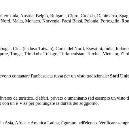
sa: Germania, Austria, Belgio, Bulgaria, Cipro, Croazia, Danimarca, Spag
l Nord, Malta, Monaco, Norvegia, Paesi Bassi, Polonia, Portogallo, Ro
bogia, Cina (incluso Taiwan), Corea del Nord, Eswatini, India, Indone
pore, Tonga, Trinidad e Tobago, Turkmenistan, Turchia, Vietnam, Zi
devono contattare l'ambasciata russa per un visto tradizionale:
Stati Uni
 diverso da turistico, d'affari, privato o umanitario (ad esempio un visto 
o con un e-Visa per prolungare la durata del soggiorno.
n Asia, Africa e America Latina, figurano nell'elenco. Verificare sempr