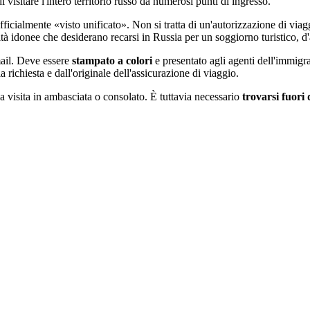
i visitare l'intero territorio russo da numerosi punti di ingresso.
ficialmente «visto unificato». Non si tratta di un'autorizzazione di via
ità idonee che desiderano recarsi in Russia per un soggiorno turistico, d'af
mail. Deve essere
stampato a colori
e presentato agli agenti dell'immigraz
richiesta e dall'originale dell'assicurazione di viaggio.
 visita in ambasciata o consolato. È tuttavia necessario
trovarsi fuori 