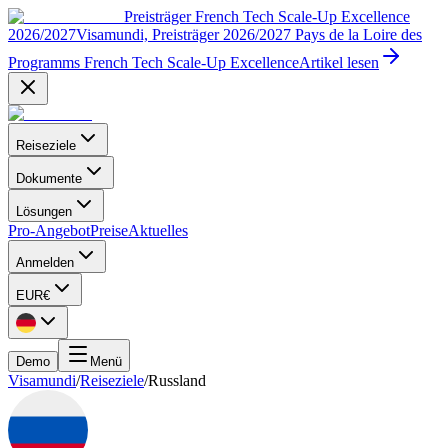
Preisträger French Tech Scale-Up Excellence
2026/2027
Visamundi, Preisträger 2026/2027 Pays de la Loire des
Programms French Tech Scale-Up Excellence
Artikel lesen
Reiseziele
Dokumente
Lösungen
Pro-Angebot
Preise
Aktuelles
Anmelden
EUR
€
Demo
Menü
Visamundi
/
Reiseziele
/
Russland