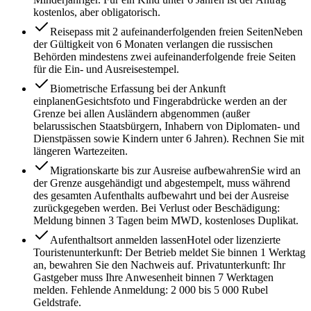
kostenlos, aber obligatorisch.
Reisepass mit 2 aufeinanderfolgenden freien Seiten
Neben
der Gültigkeit von 6 Monaten verlangen die russischen
Behörden mindestens zwei aufeinanderfolgende freie Seiten
für die Ein- und Ausreisestempel.
Biometrische Erfassung bei der Ankunft
einplanen
Gesichtsfoto und Fingerabdrücke werden an der
Grenze bei allen Ausländern abgenommen (außer
belarussischen Staatsbürgern, Inhabern von Diplomaten- und
Dienstpässen sowie Kindern unter 6 Jahren). Rechnen Sie mit
längeren Wartezeiten.
Migrationskarte bis zur Ausreise aufbewahren
Sie wird an
der Grenze ausgehändigt und abgestempelt, muss während
des gesamten Aufenthalts aufbewahrt und bei der Ausreise
zurückgegeben werden. Bei Verlust oder Beschädigung:
Meldung binnen 3 Tagen beim MWD, kostenloses Duplikat.
Aufenthaltsort anmelden lassen
Hotel oder lizenzierte
Touristenunterkunft: Der Betrieb meldet Sie binnen 1 Werktag
an, bewahren Sie den Nachweis auf. Privatunterkunft: Ihr
Gastgeber muss Ihre Anwesenheit binnen 7 Werktagen
melden. Fehlende Anmeldung: 2 000 bis 5 000 Rubel
Geldstrafe.