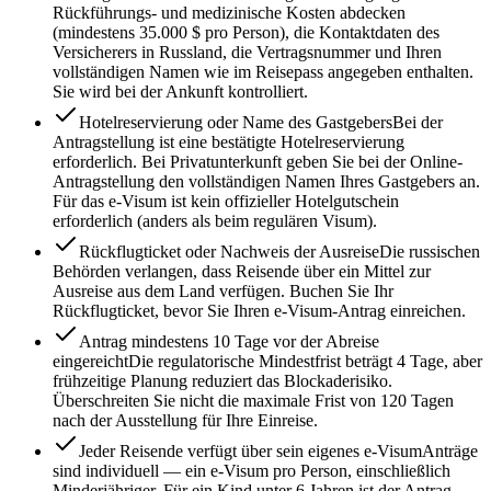
Rückführungs- und medizinische Kosten abdecken
(mindestens 35.000 $ pro Person), die Kontaktdaten des
Versicherers in Russland, die Vertragsnummer und Ihren
vollständigen Namen wie im Reisepass angegeben enthalten.
Sie wird bei der Ankunft kontrolliert.
Hotelreservierung oder Name des Gastgebers
Bei der
Antragstellung ist eine bestätigte Hotelreservierung
erforderlich. Bei Privatunterkunft geben Sie bei der Online-
Antragstellung den vollständigen Namen Ihres Gastgebers an.
Für das e-Visum ist kein offizieller Hotelgutschein
erforderlich (anders als beim regulären Visum).
Rückflugticket oder Nachweis der Ausreise
Die russischen
Behörden verlangen, dass Reisende über ein Mittel zur
Ausreise aus dem Land verfügen. Buchen Sie Ihr
Rückflugticket, bevor Sie Ihren e-Visum-Antrag einreichen.
Antrag mindestens 10 Tage vor der Abreise
eingereicht
Die regulatorische Mindestfrist beträgt 4 Tage, aber
frühzeitige Planung reduziert das Blockaderisiko.
Überschreiten Sie nicht die maximale Frist von 120 Tagen
nach der Ausstellung für Ihre Einreise.
Jeder Reisende verfügt über sein eigenes e-Visum
Anträge
sind individuell — ein e-Visum pro Person, einschließlich
Minderjähriger. Für ein Kind unter 6 Jahren ist der Antrag