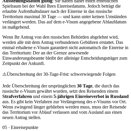
Ausstellungsdatum gültig
: Sie haben daher einen erheblichen
Spielraum bei der Wahl Ihres Einreisedatums. Jedoch beträgt die
erlaubte Aufenthaltsdauer nach der Einreise in das russische
Territorium maximal 30 Tage — und kann unter keinen Umständen
verlängert werden. Das auf dem e-Visum angegebene Ablaufdatum
ist maßgebend.
Wenn Ihr Antrag von den russischen Behörden abgelehnt wird,
werden alle mit dem Antrag verbundenen Gebühren erstattet. Das
einmal erhaltene e-Visum garantiert nicht automatisch die Einreise in
das Territorium: Der an der Grenze anwesende
Einwanderungsbeamte bleibt der alleinige Entscheidungsträger zum
Zeitpunkt der Ankunft.
⚠️
Überschreitung der 30-Tage-Frist: schwerwiegende Folgen
Jede Überschreitung der ursprünglichen
30 Tage
, die durch das
russische e-Visum gewährt wurden, setzt den Reisenden einem
Strafverfahren
und einem
5-jährigen Einreiseverbot in Russland
aus. Es gibt kein Verfahren zur Verlängerung des e-Visums vor Ort.
Wenn zwingend länger geblieben werden muss, muss der Reisende
das Territorium vor Ablauf verlassen und vom Ausland aus einen
neuen Antrag stellen.
05
·
Einreisepunkte