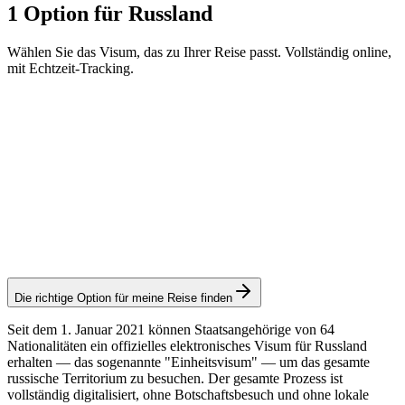
1 Option für Russland
Wählen Sie das Visum, das zu Ihrer Reise passt. Vollständig online,
mit Echtzeit-Tracking.
e-Visa
Visamundi-Service: 39 € inkl. MwSt.
Konsulargebühr: ≈ 50 €
(
374 CNY
)
Elektronisches Visum
Die richtige Option für meine Reise finden
Seit dem 1. Januar 2021 können Staatsangehörige von 64
Nationalitäten ein offizielles elektronisches Visum für Russland
erhalten — das sogenannte "Einheitsvisum" — um das gesamte
russische Territorium zu besuchen. Der gesamte Prozess ist
vollständig digitalisiert, ohne Botschaftsbesuch und ohne lokale