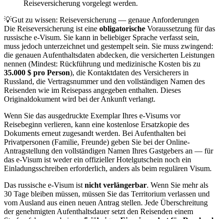
Reiseversicherung vorgelegt werden.
💡
Gut zu wissen: Reiseversicherung — genaue Anforderungen
Die Reiseversicherung ist eine
obligatorische
Voraussetzung für das
russische e-Visum. Sie kann in beliebiger Sprache verfasst sein,
muss jedoch unterzeichnet und gestempelt sein. Sie muss zwingend:
die genauen Aufenthaltsdaten abdecken, die versicherten Leistungen
nennen (Mindest: Rückführung und medizinische Kosten bis zu
35.000 $ pro Person
), die Kontaktdaten des Versicherers in
Russland, die Vertragsnummer und den vollständigen Namen des
Reisenden wie im Reisepass angegeben enthalten. Dieses
Originaldokument wird bei der Ankunft verlangt.
Wenn Sie das ausgedruckte Exemplar Ihres e-Visums vor
Reisebeginn verlieren, kann eine kostenlose Ersatzkopie des
Dokuments erneut zugesandt werden. Bei Aufenthalten bei
Privatpersonen (Familie, Freunde) geben Sie bei der Online-
Antragstellung den vollständigen Namen Ihres Gastgebers an — für
das e-Visum ist weder ein offizieller Hotelgutschein noch ein
Einladungsschreiben erforderlich, anders als beim regulären Visum.
Das russische e-Visum ist
nicht verlängerbar
. Wenn Sie mehr als
30 Tage bleiben müssen, müssen Sie das Territorium verlassen und
vom Ausland aus einen neuen Antrag stellen. Jede Überschreitung
der genehmigten Aufenthaltsdauer setzt den Reisenden einem