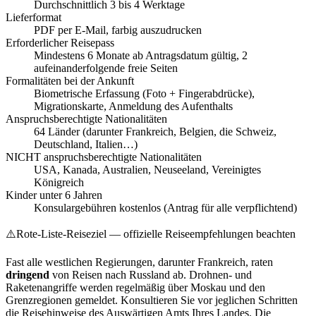
Durchschnittlich 3 bis 4 Werktage
Lieferformat
PDF per E-Mail, farbig auszudrucken
Erforderlicher Reisepass
Mindestens 6 Monate ab Antragsdatum gültig, 2
aufeinanderfolgende freie Seiten
Formalitäten bei der Ankunft
Biometrische Erfassung (Foto + Fingerabdrücke),
Migrationskarte, Anmeldung des Aufenthalts
Anspruchsberechtigte Nationalitäten
64 Länder (darunter Frankreich, Belgien, die Schweiz,
Deutschland, Italien…)
NICHT anspruchsberechtigte Nationalitäten
USA, Kanada, Australien, Neuseeland, Vereinigtes
Königreich
Kinder unter 6 Jahren
Konsulargebühren kostenlos (Antrag für alle verpflichtend)
⚠️
Rote-Liste-Reiseziel — offizielle Reiseempfehlungen beachten
Fast alle westlichen Regierungen, darunter Frankreich, raten
dringend
von Reisen nach Russland ab. Drohnen- und
Raketenangriffe werden regelmäßig über Moskau und den
Grenzregionen gemeldet. Konsultieren Sie vor jeglichen Schritten
die Reisehinweise des Auswärtigen Amts Ihres Landes. Die