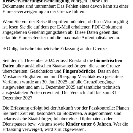
Reiseversicherungsbescheinigung
vorlegen. Diese drei
Dokumente sind untrennbar: Das Fehlen eines davon kann zu einer
Einreiseverweigerung an der Grenze führen.
Wenn Sie vor der Reise überprüfen möchten, ob Ihr e-Visum gültig
ist, lesen Sie die auf dem per E-Mail erhaltenen PDF-Dokument
angegebenen Genehmigungsdaten ab. Diese Daten geben das
erlaubte Einreisefenster und die maximale Aufenthaltsdauer an.
⚠️
Obligatorische biometrische Erfassung an der Grenze
Seit dem 1. Dezember 2024 erfasst Russland die
biometrischen
Daten
aller ausländischen Staatsangehörigen, die seine Grenze
überschreiten: Gesichtsfoto und
Fingerabdrücke
. Das an den
Moskauer Flughäfen und am Übergang Maschtakowo gestartete
Verfahren wurde am 30. Juni 2025 auf alle Grenzübergänge
ausgeweitet und am 1. Dezember 2025 auf sämtliche technisch
ausgestatteten Posten erweitert. Der Versuch läuft bis zum 31.
Dezember 2027.
Die Erfassung erfolgt bei der Ankunft vor der Passkontrolle: Planen
Sie mehr Zeit ein, besonders zu Stoßzeiten. Ausgenommen sind
belarussische Staatsbürger, Inhaber eines Diplomaten- oder
Dienstpasses bzw. -visums sowie
Kinder unter 6 Jahren
. Wer die
Erfassung verweigert, wird zurückgewiesen.