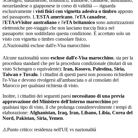
Schengen, statunitense, britannico, irlandese, canadese, australiano,
neozelandese o giapponese in corso di validità — riguarda
esclusivamente i
visti fisici con vignetta adesiva o timbro
apposto
nel passaporto. L'
ESTA americano
, l'
eTA canadese
,
l'
ETA/eVisitor australiano
e l'
eTA britannico
sono autorizzazioni
elettroniche pre-viaggio che non lasciano traccia fisica nel
passaporto: non soddisfano questa condizione. È accettato solo un
visto con vignetta o timbro consolare fisico.
⚠️
Nazionalità escluse dall'e-Visa marocchino
Alcune nazionalità sono
escluse dall'e-Visa marocchino
, sia per la
procedura standard che per la procedura condizionale (titolari di un
visto Schengen o equivalente):
Iran, Kosovo, Palestina, Siria,
Taiwan e Tuvalu
. I cittadini di questi paesi non possono richiedere
l'e-Visa e devono rivolgersi all'ambasciata o al consolato del
Marocco per qualsiasi richiesta di visto.
Inoltre, i cittadini dei seguenti paesi
necessitano di una previa
approvazione del Ministero dell'Interno marocchino
per
qualsiasi tipo di visto, il che prolunga considerevolmente i tempi di
elaborazione:
Afghanistan, Iraq, Iran, Libano, Libia, Corea del
Nord, Pakistan, Siria, Yemen
.
⚠️
Punto critico: residenza nell'UE vs nazionalità