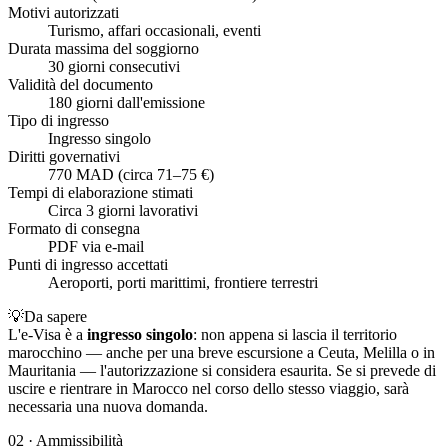
Motivi autorizzati
Turismo, affari occasionali, eventi
Durata massima del soggiorno
30 giorni consecutivi
Validità del documento
180 giorni dall'emissione
Tipo di ingresso
Ingresso singolo
Diritti governativi
770 MAD (circa 71–75 €)
Tempi di elaborazione stimati
Circa 3 giorni lavorativi
Formato di consegna
PDF via e-mail
Punti di ingresso accettati
Aeroporti, porti marittimi, frontiere terrestri
💡
Da sapere
L'e-Visa è a
ingresso singolo
: non appena si lascia il territorio
marocchino — anche per una breve escursione a Ceuta, Melilla o in
Mauritania — l'autorizzazione si considera esaurita. Se si prevede di
uscire e rientrare in Marocco nel corso dello stesso viaggio, sarà
necessaria una nuova domanda.
02
·
Ammissibilità