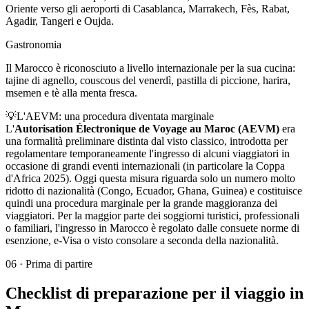
Oriente verso gli aeroporti di Casablanca, Marrakech, Fès, Rabat,
Agadir, Tangeri e Oujda.
Gastronomia
Il Marocco è riconosciuto a livello internazionale per la sua cucina:
tajine di agnello, couscous del venerdì, pastilla di piccione, harira,
msemen e tè alla menta fresca.
💡
L'AEVM: una procedura diventata marginale
L'
Autorisation Électronique de Voyage au Maroc (AEVM)
era
una formalità preliminare distinta dal visto classico, introdotta per
regolamentare temporaneamente l'ingresso di alcuni viaggiatori in
occasione di grandi eventi internazionali (in particolare la Coppa
d'Africa 2025). Oggi questa misura riguarda solo un numero molto
ridotto di nazionalità (Congo, Ecuador, Ghana, Guinea) e costituisce
quindi una procedura marginale per la grande maggioranza dei
viaggiatori. Per la maggior parte dei soggiorni turistici, professionali
o familiari, l'ingresso in Marocco è regolato dalle consuete norme di
esenzione, e-Visa o visto consolare a seconda della nazionalità.
06
·
Prima di partire
Checklist di preparazione per il viaggio in