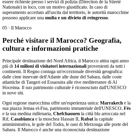
essere richieste presso i servizi di polizia (Direction de la Sûreté
Nationale) in loco, con un motivo giustificato. In caso di
superamento accertato all'uscita dal territorio, le autorità marocchine
possono applicare una
multa e un divieto di reingresso
.
05
·
Il Marocco
Perché visitare il Marocco? Geografia,
cultura e informazioni pratiche
Principale destinazione del Nord Africa, il Marocco attira ogni anno
più di
14 milioni di visitatori internazionali
provenienti da tutti i
continenti. Il Regno coniuga un'eccezionale diversità geografica:
dalle cime innevate dell'Atlante alle dune del Sahara, dalle coste
atlantiche di Tangeri ed Essaouira alle rive mediterranee di Al
Hoceima. Il suo patrimonio culturale è riconosciuto dall'UNESCO
in nove siti.
Ogni regione marocchina offre un'esperienza unica:
Marrakech
e la
sua piazza Jemaa el-Fna, patrimonio immateriale dell'UNESCO,
Fès
e la sua medina millenaria,
Chefchaouen
la città blu arroccata nel
Rif,
Casablanca
e la moschea Hassan II,
Rabat
la capitale
amministrativa, le gole del Todra, le oasi di Merzouga alle porte del
Sahara. Il Marocco è anche una riconosciuta destinazione