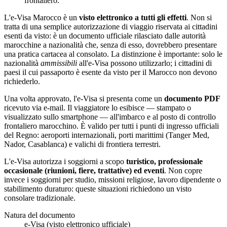
frontaliero.
L'e-Visa Marocco è un
visto elettronico a tutti gli effetti
. Non si
tratta di una semplice autorizzazione di viaggio riservata ai cittadini
esenti da visto: è un documento ufficiale rilasciato dalle autorità
marocchine a nazionalità che, senza di esso, dovrebbero presentare
una pratica cartacea al consolato. La distinzione è importante: solo le
nazionalità
ammissibili
all'e-Visa possono utilizzarlo; i cittadini di
paesi il cui passaporto è esente da visto per il Marocco non devono
richiederlo.
Una volta approvato, l'e-Visa si presenta come un
documento PDF
ricevuto via e-mail. Il viaggiatore lo esibisce — stampato o
visualizzato sullo smartphone — all'imbarco e al posto di controllo
frontaliero marocchino. È valido per tutti i punti di ingresso ufficiali
del Regno: aeroporti internazionali, porti marittimi (Tanger Med,
Nador, Casablanca) e valichi di frontiera terrestri.
L'e-Visa autorizza i soggiorni a scopo
turistico, professionale
occasionale (riunioni, fiere, trattative) ed eventi
. Non copre
invece i soggiorni per studio, missioni religiose, lavoro dipendente o
stabilimento duraturo: queste situazioni richiedono un visto
consolare tradizionale.
Natura del documento
e-Visa (visto elettronico ufficiale)