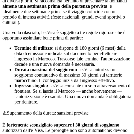
di diversi giorni. Si raccomanda pertanto di presentare la domanda
almeno una settimana prima della partenza prevista
, e
idealmente due settimane prima se il viaggio coincide con un
periodo di intensa attività (feste nazionali, grandi eventi sportivi o
culturali).
Una volta rilasciato, l'e-Visa è soggetto a tre regole rigorose che è
opportuno assimilare bene prima di partire:
Termine di utilizzo:
si dispone di 180 giorni (6 mesi) dalla
data di emissione indicata sul documento per effettuare
l'ingresso in Marocco. Trascorso tale termine, l'autorizzazione
decade e una nuova domanda è necessaria.
Durata massima del soggiorno:
l'e-Visa autorizza un
soggiorno continuativo di massimo 30 giorni sul territorio
marocchino. Il conteggio inizia dall'ingresso effettivo.
Ingresso singolo:
l'e-Visa consente un solo attraversamento di
frontiera. Se si lascia il Marocco — anche brevemente —
l'autorizzazione è esaurita. Una nuova domanda è obbligatoria
per rientrare.
⚠️
Superamento della durata: sanzioni previste
È
fortemente sconsigliato superare i 30 giorni di soggiorno
autorizzati dall'e-Visa. Le proroghe non sono automatiche: devono