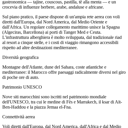
gastronomica — tajine, couscous, pastilla, tè alla menta — e un
crocevia di influenze berbere, arabe, andaluse e africane.
Sul piano pratico, il paese dispone di un'ampia rete aerea con voli
diretti dall'Europa, dal Nord America, dal Medio Oriente e
dall'Africa. Un regolare collegamento marittimo unisce la Spagna
(Algeciras, Barcellona) ai porti di Tanger Med e Ceuta.
L'infrastruttura alberghiera è molto sviluppata, dal tradizionale riad
al resort a cinque stelle, e i costi di viaggio rimangono accessibili
rispetto ad altre destinazioni mediterranee.
Diversità geografica
Montagne dell'Atlante, dune del Sahara, coste atlantiche e
mediterranee: il Marocco offre paesaggi radicalmente diversi nel giro
di poche ore di auto.
Patrimonio UNESCO
Nove siti marocchini sono iscritti nel patrimonio mondiale
dell'UNESCO, tra cui le medine di Fès e Marrakech, il ksar di Aït-
Ben-Haddou e la piazza Jemaa el-Fna.
Connettività aerea
Voli diretti dall'Europa, dal Nord America, dall'Africa e dal Medio