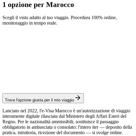
1 opzione per Marocco
Scegli il visto adatto al tuo viaggio. Procedura 100% online,
monitoraggio in tempo reale.
e-Visa Morocco
Servizio Visamundi: 39 € IVA inclusa
Spese consolari: ≈ 75 €
(
770 MAD
)
Visto elettronico
Trova l'opzione giusta per il mio viaggio
Lanciato nel 2022, l'e-Visa Marocco è un'autorizzazione di viaggio
interamente digitale rilasciata dal Ministero degli Affari Esteri del
Regno. Per le nazionalità ammissibili, sostituisce il passaggio
obbligatorio in ambasciata o consolato: l'intero iter — deposito della
pratica, istruttoria, ricezione del documento — si svolge online.