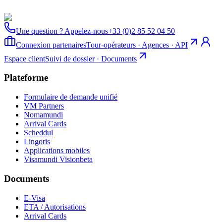
Une question ? Appelez-nous
+33 (0)2 85 52 04 50
Connexion partenaires
Tour-opérateurs · Agences · API
Espace client
Suivi de dossier · Documents
Plateforme
Formulaire de demande unifié
VM Partners
Nomamundi
Arrival Cards
Scheddul
Lingoris
Applications mobiles
Visamundi Vision
beta
Documents
E-Visa
ETA / Autorisations
Arrival Cards