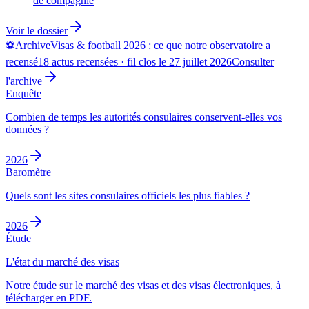
de compagnie
Voir le dossier
⚽
Archive
Visas & football 2026 : ce que notre observatoire a
recensé
18 actus recensées · fil clos le 27 juillet 2026
Consulter
l'archive
Enquête
Combien de temps les autorités consulaires conservent-elles vos
données ?
2026
Baromètre
Quels sont les sites consulaires officiels les plus fiables ?
2026
Étude
L'état du marché des visas
Notre étude sur le marché des visas et des visas électroniques, à
télécharger en PDF.